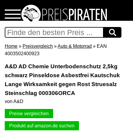
Home
Download
Home
»
Preisvergleich
»
Auto & Motorrad
» EAN
4003502400923
Preispiraten auf Facebook
A&D AD Chemie Unterbodenschutz 2,5kg
schwarz Pinseldose Asbestfrei Kautschuk
Support & Newsletter
Lange Wirksamkeit gegen Rost Struesalz
Presse
Steinschlag 000306ORCA
von A&D
Datenschutz
Preise vergleichen
Impressum
Produkt auf amazon.de suchen