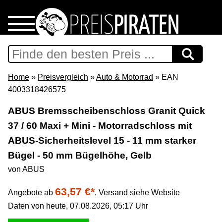
Home
Download
Home
»
Preisvergleich
»
Auto & Motorrad
» EAN
4003318426575
Preispiraten auf Facebook
ABUS Bremsscheibenschloss Granit Quick
37 / 60 Maxi + Mini - Motorradschloss mit
Support & Newsletter
ABUS-Sicherheitslevel 15 - 11 mm starker
Presse
Bügel - 50 mm Bügelhöhe, Gelb
von ABUS
Datenschutz
63,57 €*
Angebote ab
,
Versand siehe Website
Daten von heute, 07.08.2026, 05:17 Uhr
Impressum