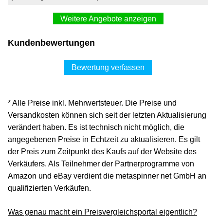
Weitere Angebote anzeigen
ABUS Bremsscheibenschloss Granit Quick 37/60 Maxi +
Kundenbewertungen
Mini - Motorradschloss mit ABUS-Sicherheitslevel
101,21 €*
Bewertung verfassen
Versand siehe Website
ejoker.de
* Alle Preise inkl. Mehrwertsteuer. Die Preise und
Zum Shop
Versandkosten können sich seit der letzten Aktualisierung
(Werbung, bezahlter Link)
verändert haben. Es ist technisch nicht möglich, die
angegebenen Preise in Echtzeit zu aktualisieren. Es gilt
Abus 37/60HB50 Mini yellow (42657)
der Preis zum Zeitpunkt des Kaufs auf der Website des
101,23 €*
Verkäufers. Als Teilnehmer der Partnerprogramme von
Amazon und eBay verdient die metaspinner net GmbH an
Versand siehe Website
qualifizierten Verkäufen.
galaxus.de
Was genau macht ein Preisvergleichsportal eigentlich?
Zum Shop