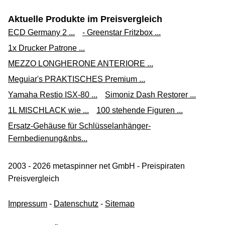
(Werbung, bezahlter Link)
Aktuelle Produkte im Preisvergleich
ABUS Granit Quick 37/60 Bremsscheibenschloss
ECD Germany 2 ...
- Greenstar Fritzbox ...
102,00 €*
1x Drucker Patrone ...
Versand siehe Website
MEZZO LONGHERONE ANTERIORE ...
fc-moto.de
Meguiar's PRAKTISCHES Premium ...
Yamaha Restio ISX-80 ...
Simoniz Dash Restorer ...
Zum Shop
1L MISCHLACK wie ...
100 stehende Figuren ...
(Werbung, bezahlter Link)
Ersatz-Gehäuse für Schlüsselanhänger-
Bremsscheibenschloss gelb ABUS Granit Quick 37/60
Fernbedienung&nbs...
HB50 Mini - 50 mm / 11 mm
98,50 €*
2003 - 2026 metaspinner net GmbH - Preispiraten
Preisvergleich
Versand ab 6,90 €
moto-mallekde über ebay.de
Impressum
-
Datenschutz
-
Sitemap
Zum Shop