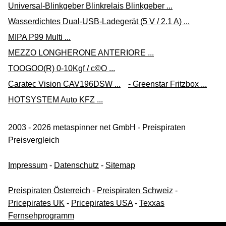
Universal-Blinkgeber Blinkrelais Blinkgeber ...
10,99 €*
Wasserdichtes Dual-USB-Ladegerät (5 V / 2.1 A) ...
Versand ab 0,00 €
MIPA P99 Multi ...
werk59-gmbh über ebay.de
MEZZO LONGHERONE ANTERIORE ...
Zum Shop
TOOGOO(R) 0-10Kgf / c©O ...
(Werbung, bezahlter Link)
Caratec Vision CAV196DSW ...
- Greenstar Fritzbox ...
HOTSYSTEM Auto KFZ ...
AS Schwabe 61473 Anhänger-Steckdose [ - Steckdose
7polig] Kunststoff
2003 - 2026 metaspinner net GmbH - Preispiraten
11,99 €*
Preisvergleich
Versand siehe Website
thalia.de
Impressum
-
Datenschutz
-
Sitemap
Zum Shop
Preispiraten Österreich
-
Preispiraten Schweiz
-
(Werbung, bezahlter Link)
Pricepirates UK
-
Pricepirates USA
-
Texxas
Fernsehprogramm
as - Schwabe Anhänger AS Schwabe 61473 Anhänger-