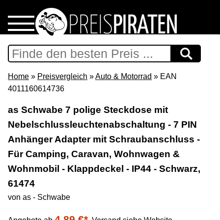
Home
Download
Home
»
Preisvergleich
»
Auto & Motorrad
» EAN
4011160614736
Preispiraten auf Facebook
as Schwabe 7 polige Steckdose mit
Nebelschlussleuchtenabschaltung - 7 PIN
Support & Newsletter
Anhänger Adapter mit Schraubanschluss -
Presse
Für Camping, Caravan, Wohnwagen &
Wohnmobil - Klappdeckel - IP44 - Schwarz,
Datenschutz
61474
von as - Schwabe
Impressum
4,89 €*