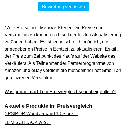
9,90 €*
Bewertung verfassen
Versand ab 0,00 €
hm-electronic über ebay.de
* Alle Preise inkl. Mehrwertsteuer. Die Preise und
Zum Shop
Versandkosten können sich seit der letzten Aktualisierung
(Werbung, bezahlter Link)
verändert haben. Es ist technisch nicht möglich, die
angegebenen Preise in Echtzeit zu aktualisieren. Es gilt
as Schwabe as-Schwabe Camping Anbausteckdose 7-
der Preis zum Zeitpunkt des Kaufs auf der Website des
polig 12V Schraubverschluss Wohnwagen IP44 61473
Verkäufers. Als Teilnehmer der Partnerprogramme von
10,50 €*
Amazon und eBay verdient die metaspinner net GmbH an
qualifizierten Verkäufen.
Versand ab 0,00 €
kaufland.de
Was genau macht ein Preisvergleichsportal eigentlich?
Zum Shop
Aktuelle Produkte im Preisvergleich
(Werbung, bezahlter Link)
YPSIPOR Wundverband 10 Stück ...
Camping Anbausteckdose 7/13-polig Caravan
1L MISCHLACK wie ...
Steckdose Wohnwagen IP44