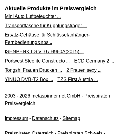
Aktuelle Produkte im Preisvergleich
Mini Auto Luftbefeuchter ...
Transporttasche für Kupplungsträger ...
Ersatz-Gehäuse für Schlüsselanhänger-
Fernbedienung&nbs...
ISENPENK LG V10 / H960A(2015) ...
Portwest Steelite Constructo ...
ECD Germany 2 ...
Tongshi Frauen Drucken ...
2 Frauen sexy ...
YINUO DVB-T2 Box ...
TZS First Austria ...
2003 - 2026 metaspinner net GmbH - Preispiraten
Preisvergleich
Impressum
-
Datenschutz
-
Sitemap
Preispiraten Österreich
-
Preispiraten Schweiz
-