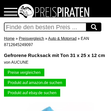
Home
Download
Home
»
Preisvergleich
»
Auto & Motorrad
» EAN
8712645249097
Preispiraten auf Facebook
Gefrorene Rucksack mit Ton 31 x 25 x 12 cm
von AUCUNE
Support & Newsletter
Preise vergleichen
Presse
Produkt auf amazon.de suchen
Datenschutz
Produkt auf ebay.de suchen
Impressum