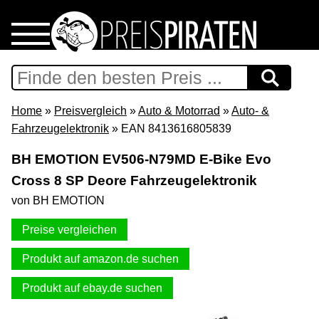
Home
Download
Home
»
Preisvergleich
»
Auto & Motorrad
»
Auto- &
Fahrzeugelektronik
» EAN 8413616805839
Preispiraten auf Facebook
BH EMOTION EV506-N79MD E-Bike Evo
Cross 8 SP Deore Fahrzeugelektronik
Support & Newsletter
von BH EMOTION
Presse
Preise vergleichen
Datenschutz
Produkt auf amazon.de suchen
Produkt auf ebay.de suchen
Impressum