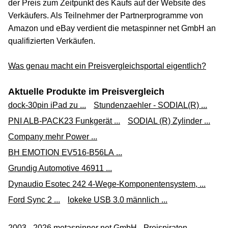
der Preis zum Zeitpunkt des Kaufs auf der Website des
Verkäufers. Als Teilnehmer der Partnerprogramme von
Amazon und eBay verdient die metaspinner net GmbH an
qualifizierten Verkäufen.
Was genau macht ein Preisvergleichsportal eigentlich?
Aktuelle Produkte im Preisvergleich
dock-30pin iPad zu ...
Stundenzaehler - SODIAL(R) ...
PNI ALB-PACK23 Funkgerät ...
SODIAL (R) Zylinder ...
Company mehr Power ...
BH EMOTION EV516-B56LA ...
Grundig Automotive 46911 ...
Dynaudio Esotec 242 4-Wege-Komponentensystem, ...
Ford Sync 2 ...
lokeke USB 3.0 männlich ...
2003 - 2026 metaspinner net GmbH - Preispiraten