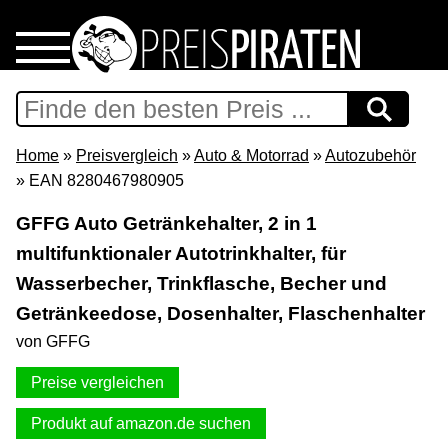
Home
Download
Home
»
Preisvergleich
»
Auto & Motorrad
»
Autozubehör
» EAN 8280467980905
Preispiraten auf Facebook
GFFG Auto Getränkehalter, 2 in 1
multifunktionaler Autotrinkhalter, für
Support & Newsletter
Wasserbecher, Trinkflasche, Becher und
Presse
Getränkeedose, Dosenhalter, Flaschenhalter
von GFFG
Datenschutz
Preise vergleichen
Impressum
Produkt auf amazon.de suchen