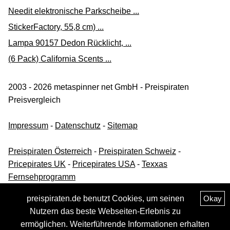
Needit elektronische Parkscheibe ...
StickerFactory, 55,8 cm) ...
Lampa 90157 Dedon Rücklicht, ...
(6 Pack) California Scents ...
2003 - 2026 metaspinner net GmbH - Preispiraten
Preisvergleich
Impressum
-
Datenschutz
-
Sitemap
Preispiraten Österreich
-
Preispiraten Schweiz
-
Pricepirates UK
-
Pricepirates USA
-
Texxas
Fernsehprogramm
preispiraten.de benutzt Cookies, um seinen
Okay
Nutzern das beste Webseiten-Erlebnis zu
ermöglichen. Weiterführende Informationen erhalten