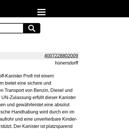
Home
Download
Preispiraten auf Facebook
4007228802009
hünersdorff
Support & Newsletter
ff-Kanister Profi mit einem
Presse
 bietet eine sichere und
en Transport von Benzin, Diesel und
Datenschutz
 UN-Zulassung erfüllt dieser Kanister
en und gewährleistet eine absolut
Impressum
tische Handhabung wird durch ein im
laufrohr und eine unverlierbare Kinder-
tützt. Der Kanister ist platzsparend