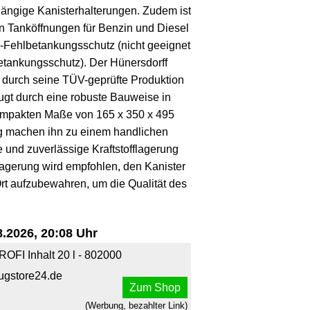
 gängige Kanisterhalterungen. Zudem ist
en Tanköffnungen für Benzin und Diesel
-Fehlbetankungsschutz (nicht geeignet
etankungsschutz). Der Hünersdorff
ch durch seine TÜV-geprüfte Produktion
ugt durch eine robuste Bauweise in
ompakten Maße von 165 x 350 x 495
g machen ihn zu einem handlichen
ere und zuverlässige Kraftstofflagerung
Lagerung wird empfohlen, den Kanister
rt aufzubewahren, um die Qualität des
.2026, 20:08 Uhr
PROFI Inhalt 20 l - 802000
ugstore24.de
Zum Shop
(Werbung, bezahlter Link)