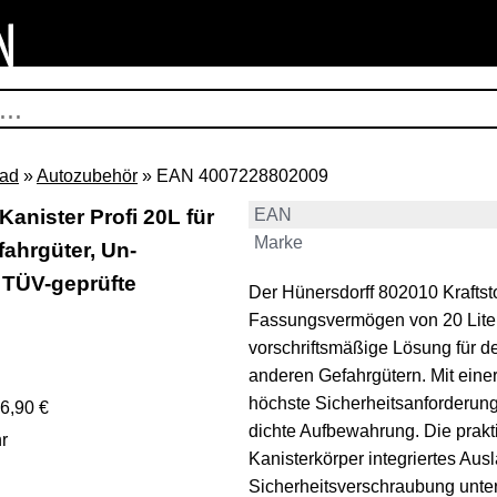
rad
»
Autozubehör
» EAN 4007228802009
Kanister Profi 20L für
EAN
Marke
ahrgüter, Un-
 TÜV-geprüfte
Der Hünersdorff 802010 Kraftsto
Fassungsvermögen von 20 Litern
vorschriftsmäßige Lösung für d
anderen Gefahrgütern. Mit einer
höchste Sicherheitsanforderung
6,90 €
dichte Aufbewahrung. Die prak
r
Kanisterkörper integriertes Aus
Sicherheitsverschraubung unters