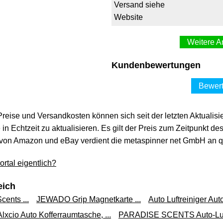
Versand siehe
Website
Weitere A
Hünersdorff 80200
Kundenbewertungen
vo
17,38 €*
Bewert
Versand siehe
Website
 Preise und Versandkosten können sich seit der letzten Aktualisi
in Echtzeit zu aktualisieren. Es gilt der Preis zum Zeitpunkt de
Hünersdorff 802000 P
von Amazon und eBay verdient die metaspinner net GmbH an qua
c
18,99 €*
rtal eigentlich?
Versand siehe
Website
eich
cents ...
JEWADO Grip Magnetkarte ...
Auto Luftreiniger Auto 
HUENERSDORFF Kraftstoff-K
Alxcio Auto Kofferraumtasche, ...
PARADISE SCENTS Auto-Lufter
Zulassu