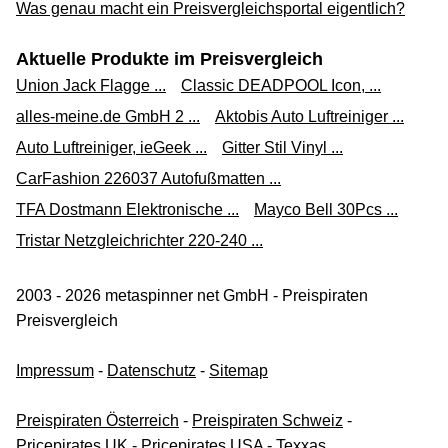
Was genau macht ein Preisvergleichsportal eigentlich?
Aktuelle Produkte im Preisvergleich
Union Jack Flagge ...
Classic DEADPOOL Icon, ...
alles-meine.de GmbH 2 ...
Aktobis Auto Luftreiniger ...
Auto Luftreiniger, ieGeek ...
Gitter Stil Vinyl ...
CarFashion 226037 Autofußmatten ...
TFA Dostmann Elektronische ...
Mayco Bell 30Pcs ...
Tristar Netzgleichrichter 220-240 ...
2003 - 2026 metaspinner net GmbH - Preispiraten
Preisvergleich
Impressum
-
Datenschutz
-
Sitemap
Preispiraten Österreich
-
Preispiraten Schweiz
-
Pricepirates UK
-
Pricepirates USA
-
Texxas