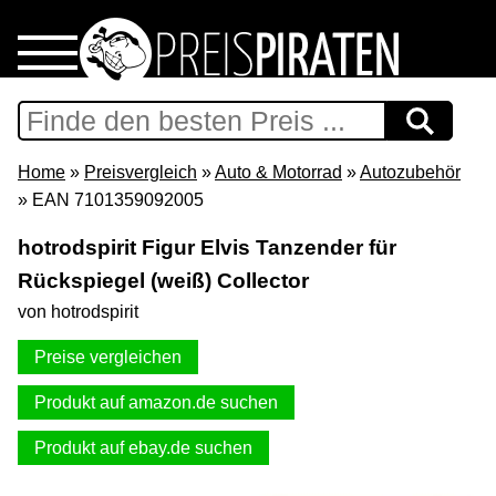
Home
Download
Home
»
Preisvergleich
»
Auto & Motorrad
»
Autozubehör
» EAN 7101359092005
Preispiraten auf Facebook
hotrodspirit Figur Elvis Tanzender für
Rückspiegel (weiß) Collector
Support & Newsletter
von hotrodspirit
Presse
Preise vergleichen
Datenschutz
Produkt auf amazon.de suchen
Produkt auf ebay.de suchen
Impressum