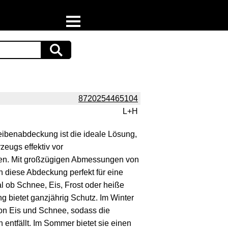
Home
Download
Preispiraten auf Facebook
8720254465104
L+H
Support & Newsletter
eibenabdeckung ist die ideale Lösung,
Presse
zeugs effektiv vor
zen. Mit großzügigen Abmessungen von
Datenschutz
 diese Abdeckung perfekt für eine
l ob Schnee, Eis, Frost oder heiße
Impressum
 bietet ganzjährig Schutz. Im Winter
von Eis und Schnee, sodass die
ntfällt. Im Sommer bietet sie einen