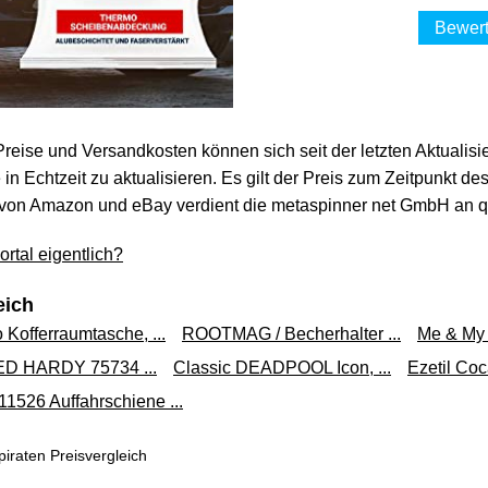
Bewert
 Preise und Versandkosten können sich seit der letzten Aktualisi
in Echtzeit zu aktualisieren. Es gilt der Preis zum Zeitpunkt de
von Amazon und eBay verdient die metaspinner net GmbH an qua
rtal eigentlich?
eich
 Kofferraumtasche, ...
ROOTMAG / Becherhalter ...
Me & My .
ED HARDY 75734 ...
Classic DEADPOOL Icon, ...
Ezetil Coc
1526 Auffahrschiene ...
iraten Preisvergleich