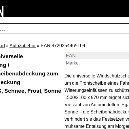
rad
»
Autozubehör
» EAN 8720254465104
iverselle
EAN
Marke
ng /
heibenabdeckung zum
Die universelle Windschutzsch
bdeckung
um die Frontscheibe eines Fahr
, Schnee, Frost, Sonne
Witterungseinflüssen zu schüt
1500/2100 x 970 mm eignet sich
Vielzahl von Automodellen. Ega
Sonne – die Scheibenabdeckung
verhindert sie das Festsetzen 
mühsame Enteisung am Morgen e