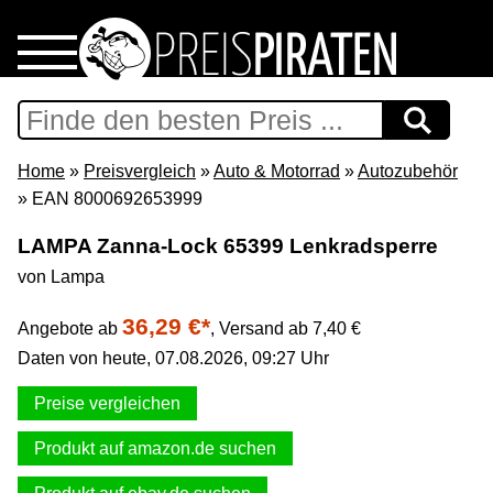
Home
Download
Home
»
Preisvergleich
»
Auto & Motorrad
»
Autozubehör
» EAN 8000692653999
Preispiraten auf Facebook
LAMPA Zanna-Lock 65399 Lenkradsperre
von Lampa
Support & Newsletter
36,29 €*
Angebote ab
,
Versand ab 7,40 €
Presse
Daten von heute, 07.08.2026, 09:27 Uhr
Datenschutz
Preise vergleichen
Produkt auf amazon.de suchen
Impressum