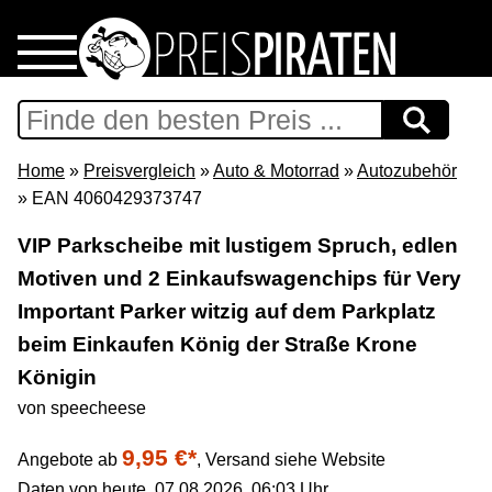
Home
Download
Home
»
Preisvergleich
»
Auto & Motorrad
»
Autozubehör
» EAN 4060429373747
Preispiraten auf Facebook
VIP Parkscheibe mit lustigem Spruch, edlen
Motiven und 2 Einkaufswagenchips für Very
Support & Newsletter
Important Parker witzig auf dem Parkplatz
Presse
beim Einkaufen König der Straße Krone
Königin
Datenschutz
von speecheese
9,95 €*
Impressum
Angebote ab
,
Versand siehe Website
Daten von heute, 07.08.2026, 06:03 Uhr