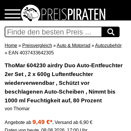
Home
Download
Home
»
Preisvergleich
»
Auto & Motorrad
»
Autozubehör
» EAN 4037433642305
Preispiraten auf Facebook
ThoMar 604230 airdry Duo Auto-Entfeuchter
2er Set , 2 x 600g Luftentfeuchter
Support & Newsletter
wiederverwendbar , Schützt vor
Presse
beschlagenen Auto-Scheiben , Nimmt bis
1000 ml Feuchtigkeit auf, 80 Prozent
Datenschutz
von Thomar
9,49 €*
Impressum
Angebote ab
,
Versand ab 6,90 €
Daten von heute, 08.08.2026, 17:00 Uhr