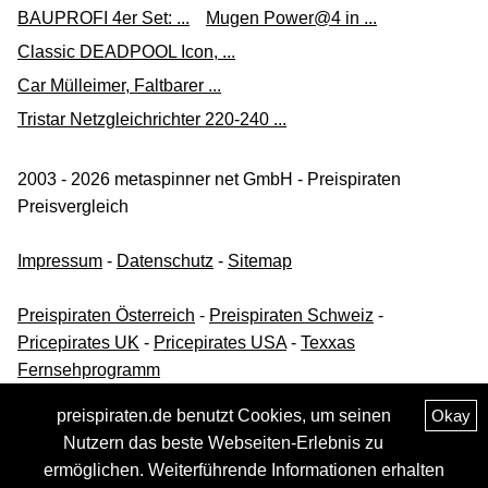
14,80 €*
BAUPROFI 4er Set: ...
Mugen Power@4 in ...
Versand siehe Website
Classic DEADPOOL Icon, ...
galaxus.de
Car Mülleimer, Faltbarer ...
Zum Shop
Tristar Netzgleichrichter 220-240 ...
(Werbung, bezahlter Link)
2003 - 2026 metaspinner net GmbH - Preispiraten
ThoMar Auto-Entfeuchter Airdry DUO 2 x 600 g
Preisvergleich
9,99 €*
Impressum
-
Datenschutz
-
Sitemap
Versand ab 4,95 €
Fritz-Berger
Preispiraten Österreich
-
Preispiraten Schweiz
-
Pricepirates UK
-
Pricepirates USA
-
Texxas
Zum Shop
Fernsehprogramm
(Werbung, bezahlter Link)
preispiraten.de benutzt Cookies, um seinen
Okay
ThoMar Airdry Auto-Entfeuchter Duo 2x600 g
Nutzern das beste Webseiten-Erlebnis zu
Autoentfeuchter Luftentfeuchter NEU
ermöglichen. Weiterführende Informationen erhalten