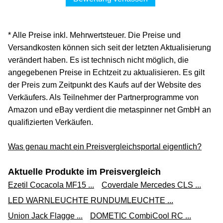
Versand ab 0,00 €
bware-guenstiger über ebay.de
* Alle Preise inkl. Mehrwertsteuer. Die Preise und
Zum Shop
Versandkosten können sich seit der letzten Aktualisierung
(Werbung, bezahlter Link)
verändert haben. Es ist technisch nicht möglich, die
angegebenen Preise in Echtzeit zu aktualisieren. Es gilt
Thomar airdry Auto-Entfeuchter Duo, 2 x 0,6 kg Kissen
der Preis zum Zeitpunkt des Kaufs auf der Website des
604230
Verkäufers. Als Teilnehmer der Partnerprogramme von
13,50 €*
Amazon und eBay verdient die metaspinner net GmbH an
qualifizierten Verkäufen.
Versand ab 0,00 €
ekz-esslingen über ebay.de
Was genau macht ein Preisvergleichsportal eigentlich?
Zum Shop
Aktuelle Produkte im Preisvergleich
(Werbung, bezahlter Link)
Ezetil Cocacola MF15 ...
Coverdale Mercedes CLS ...
ThoMar AirDry Entfeuchter Turbo Duo (24.00 l/24h)
LED WARNLEUCHTE RUNDUMLEUCHTE ...
(604230)
Union Jack Flagge ...
DOMETIC CombiCool RC ...