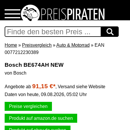
Home
Download
Home
»
Preisvergleich
»
Auto & Motorrad
» EAN
0077212230389
Preispiraten auf Facebook
Bosch BE674AH NEW
von Bosch
Support & Newsletter
91,15 €*
Angebote ab
,
Versand siehe Website
Presse
Daten von heute, 09.08.2026, 05:02 Uhr
Datenschutz
Preise vergleichen
Produkt auf amazon.de suchen
Impressum