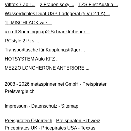
Viltrox 7 Zoll ...
2 Frauen sexy ...
TZS First Austria ...
Wasserdichtes Dual-USB-Ladegerät (5 V / 2.1 A) ...
1L MISCHLACK wie ...
uxcell Sourcingmap® Schranktürheber ...
RCstyle 2 Pcs ...
Transporttasche für Kupplungsträger ...
HOTSYSTEM Auto KFZ ...
MEZZO LONGHERONE ANTERIORE ...
2003 - 2026 metaspinner net GmbH - Preispiraten
Preisvergleich
Impressum
-
Datenschutz
-
Sitemap
Preispiraten Österreich
-
Preispiraten Schweiz
-
Pricepirates UK
-
Pricepirates USA
-
Texxas