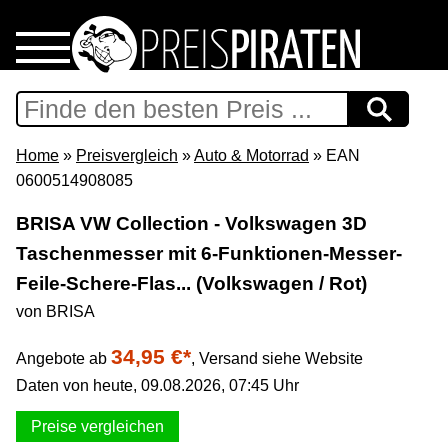
Home
Download
Home
»
Preisvergleich
»
Auto & Motorrad
» EAN
0600514908085
Preispiraten auf Facebook
BRISA VW Collection - Volkswagen 3D
Taschenmesser mit 6-Funktionen-Messer-
Support & Newsletter
Feile-Schere-Flas... (Volkswagen / Rot)
Presse
von BRISA
34,95 €*
Angebote ab
,
Versand siehe Website
Datenschutz
Daten von heute, 09.08.2026, 07:45 Uhr
Impressum
Preise vergleichen