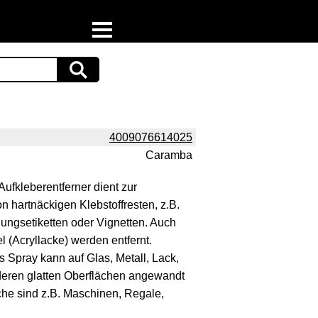
Home
Download
Preispiraten auf Facebook
4009076614025
Caramba
Support & Newsletter
kleberentferner dient zur
Presse
n hartnäckigen Klebstoffresten, z.B.
ungsetiketten oder Vignetten. Auch
Datenschutz
 (Acryllacke) werden entfernt.
pray kann auf Glas, Metall, Lack,
Impressum
nderen glatten Oberflächen angewandt
he sind z.B. Maschinen, Regale,