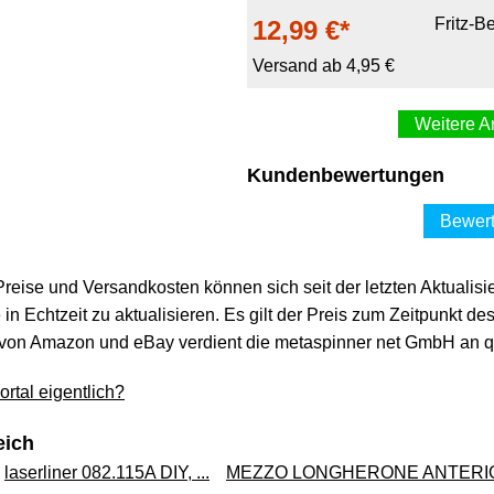
Fritz-B
12,99 €*
Versand ab 4,95 €
Weitere A
Caramba CL Aufkleb
Kundenbewertungen
11,24 €*
Bewert
Versand ab 7,49 €
 Preise und Versandkosten können sich seit der letzten Aktualisi
Caramba 661402 E
in Echtzeit zu aktualisieren. Es gilt der Preis zum Zeitpunkt de
voelk
15,60 €*
von Amazon und eBay verdient die metaspinner net GmbH an qua
Versand ab 6,50 €
rtal eigentlich?
Aufkleberentferner
eich
ma
14,43 €*
laserliner 082.115A DIY, ...
MEZZO LONGHERONE ANTERIOR