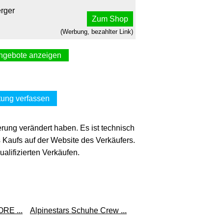
erger
Zum Shop
(Werbung, bezahlter Link)
ngebote anzeigen
erentferner 0,30 Ltr. Dose
Donig24
Zum Shop
ung verfassen
(Werbung, bezahlter Link)
erung verändert haben. Es ist technisch
tikettenentferner 300 ml
s Kaufs auf der Website des Verkäufers.
ner Marktplatz
lifizierten Verkäufen.
Zum Shop
(Werbung, bezahlter Link)
 Easy Clean 300 Ml Caramba
nomano.de
E ...
Alpinestars Schuhe Crew ...
Zum Shop