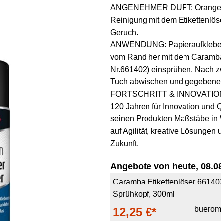
ANGENEHMER DUFT: Orangenext
Reinigung mit dem Etikettenlös
Geruch.
ANWENDUNG: Papieraufkleber g
vom Rand her mit dem Caramba 
Nr.661402) einsprühen. Nach zw
Tuch abwischen und gegebenen
FORTSCHRITT & INNOVATION se
120 Jahren für Innovation und 
seinen Produkten Maßstäbe in W
auf Agilität, kreative Lösungen 
Zukunft.
Angebote von heute, 08.08
Caramba Etikettenlöser 661402
Sprühkopf, 300ml
buerom
12,25 €*