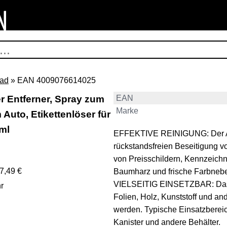
rad
» EAN 4009076614025
 Entferner, Spray zum
EAN
Marke
Auto, Etikettenlöser für
ml
EFFEKTIVE REINIGUNG: Der Auf
rückstandsfreien Beseitigung vo
von Preisschildern, Kennzeichn
7,49 €
Baumharz und frische Farbnebel
VIELSEITIG EINSETZBAR: Das S
r
Folien, Holz, Kunststoff und a
werden. Typische Einsatzbereic
Kanister und andere Behälter.