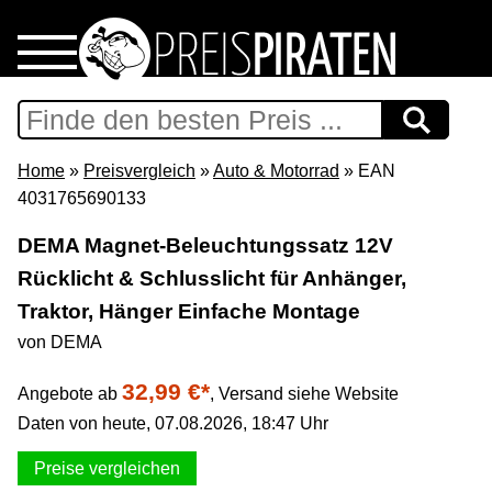
Home
Download
Home
»
Preisvergleich
»
Auto & Motorrad
» EAN
4031765690133
Preispiraten auf Facebook
DEMA Magnet-Beleuchtungssatz 12V
Rücklicht & Schlusslicht für Anhänger,
Support & Newsletter
Traktor, Hänger Einfache Montage
Presse
von DEMA
32,99 €*
Angebote ab
,
Versand siehe Website
Datenschutz
Daten von heute, 07.08.2026, 18:47 Uhr
Impressum
Preise vergleichen