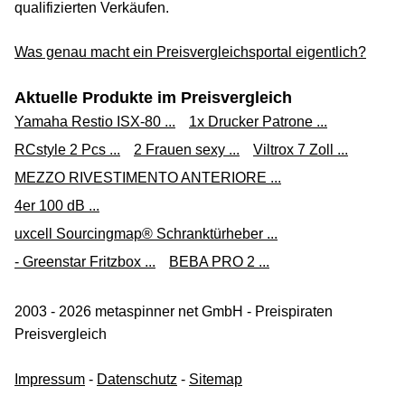
qualifizierten Verkäufen.
Was genau macht ein Preisvergleichsportal eigentlich?
Aktuelle Produkte im Preisvergleich
Yamaha Restio ISX-80 ...
1x Drucker Patrone ...
RCstyle 2 Pcs ...
2 Frauen sexy ...
Viltrox 7 Zoll ...
MEZZO RIVESTIMENTO ANTERIORE ...
4er 100 dB ...
uxcell Sourcingmap® Schranktürheber ...
- Greenstar Fritzbox ...
BEBA PRO 2 ...
2003 - 2026 metaspinner net GmbH - Preispiraten
Preisvergleich
Impressum
-
Datenschutz
-
Sitemap