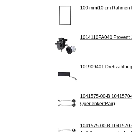
100 mm/10 cm Rahmen fü
1014110FA040 Provent 10
101909401 Drehzahlbegr
1041575-00-B 1041570-0
Querlenker(Pair)
1041575-00-B 1041570-00