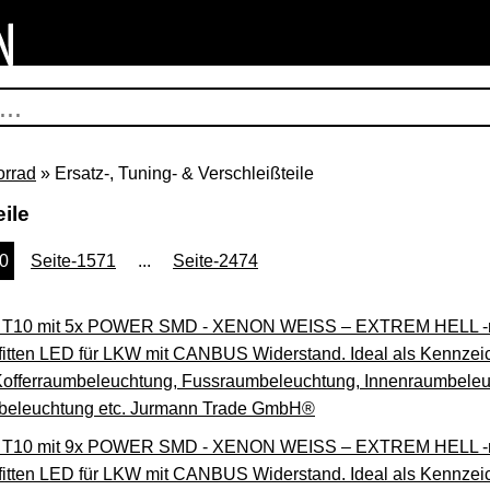
orrad
» Ersatz-, Tuning- & Verschleißteile
eile
70
Seite-1571
...
Seite-2474
 / T10 mit 5x POWER SMD - XENON WEISS – EXTREM HELL -m
offitten LED für LKW mit CANBUS Widerstand. Ideal als Kennze
offerraumbeleuchtung, Fussraumbeleuchtung, Innenraumbeleuc
beleuchtung etc. Jurmann Trade GmbH®
 / T10 mit 9x POWER SMD - XENON WEISS – EXTREM HELL -m
offitten LED für LKW mit CANBUS Widerstand. Ideal als Kennze