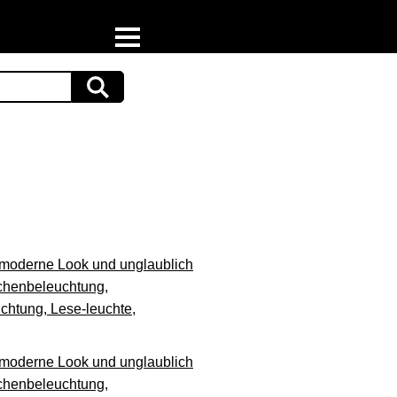
Home
Download
Preispiraten auf Facebook
Support & Newsletter
Presse
oderne Look und unglaublich
Datenschutz
ichenbeleuchtung,
htung, Lese-leuchte,
Impressum
oderne Look und unglaublich
ichenbeleuchtung,