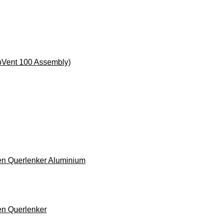
roVent 100 Assembly)
en Querlenker Aluminium
en Querlenker