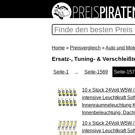
Home
»
Preisvergleich
»
Auto und Mot
Ersatz-, Tuning- & Verschleißt
Seite-1
...
Seite-1569
Seite-15
10 x Stück 24Volt W5W
intensive Leuchtkraft S
Innenraumneleuchtung K
Innenbeleuchtung, Dach
10 x Stück 24Volt W5W
intensive Leuchtkraft S