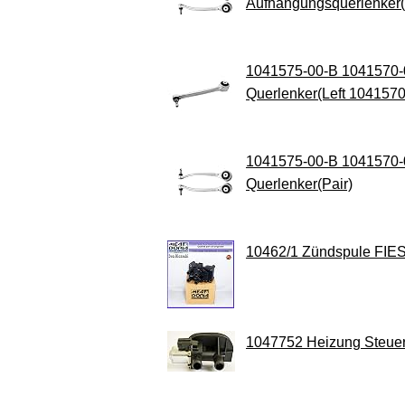
Aufhängungsquerlenker(
1041575-00-B 1041570-0
Querlenker(Left 104157
1041575-00-B 1041570-0
Querlenker(Pair)
10462/1 Zündspule FIES
1047752 Heizung Steuer