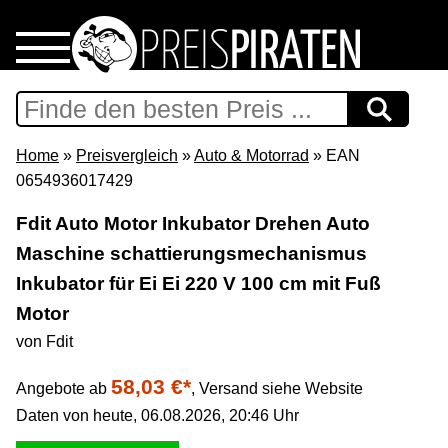
Home
Download
Home
»
Preisvergleich
»
Auto & Motorrad
» EAN
0654936017429
Preispiraten auf Facebook
Fdit Auto Motor Inkubator Drehen Auto
Maschine schattierungsmechanismus
Support & Newsletter
Inkubator für Ei Ei 220 V 100 cm mit Fuß
Presse
Motor
von Fdit
Datenschutz
58,03 €*
Angebote ab
,
Versand siehe Website
Daten von heute, 06.08.2026, 20:46 Uhr
Impressum