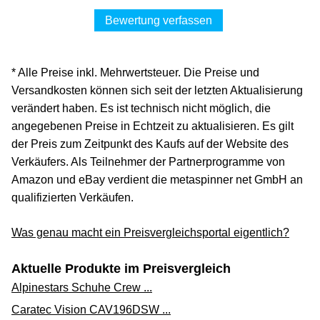
Versand ab 0,00 €
Bewertung verfassen
warenhandel-dick über ebay.de
Zum Shop
* Alle Preise inkl. Mehrwertsteuer. Die Preise und
(Werbung, bezahlter Link)
Versandkosten können sich seit der letzten Aktualisierung
verändert haben. Es ist technisch nicht möglich, die
Febi Bilstein Tesnici krouzek, cep napravy 02446
angegebenen Preise in Echtzeit zu aktualisieren. Es gilt
4,59 €*
der Preis zum Zeitpunkt des Kaufs auf der Website des
Verkäufers. Als Teilnehmer der Partnerprogramme von
Versand ab 7,10 €
Amazon und eBay verdient die metaspinner net GmbH an
kaufland.de
qualifizierten Verkäufen.
Zum Shop
Was genau macht ein Preisvergleichsportal eigentlich?
(Werbung, bezahlter Link)
Aktuelle Produkte im Preisvergleich
FEBI BILSTEIN Dichtring, Achsschenkel 02446
Vorderachse rechts 70mm für MAN Mercedes
Alpinestars Schuhe Crew ...
5,63 €*
Caratec Vision CAV196DSW ...