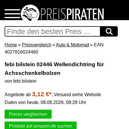
Home
Download
Home
»
Preisvergleich
»
Auto & Motorrad
» EAN
4027816024460
Preispiraten auf Facebook
febi bilstein 02446 Wellendichtring für
Achsschenkelbolzen
Support & Newsletter
von febi bilstein
Presse
3,12 €*
Angebote ab
,
Versand siehe Website
Daten von heute, 08.08.2026, 08:28 Uhr
Datenschutz
Preise vergleichen
Impressum
Produkt auf amazon.de suchen