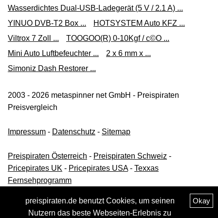
Versand ab 6,90 €
Wasserdichtes Dual-USB-Ladegerät (5 V / 2.1 A) ...
kfzteile24.de
YINUO DVB-T2 Box ...
HOTSYSTEM Auto KFZ ...
Viltrox 7 Zoll ...
TOOGOO(R) 0-10Kgf / c©O ...
Zum Shop
Mini Auto Luftbefeuchter ...
2 x 6 mm x ...
(Werbung, bezahlter Link)
Simoniz Dash Restorer ...
2003 - 2026 metaspinner net GmbH - Preispiraten
Preisvergleich
Impressum
-
Datenschutz
-
Sitemap
Preispiraten Österreich
-
Preispiraten Schweiz
-
Pricepirates UK
-
Pricepirates USA
-
Texxas
Fernsehprogramm
preispiraten.de benutzt Cookies, um seinen
Okay
Nutzern das beste Webseiten-Erlebnis zu