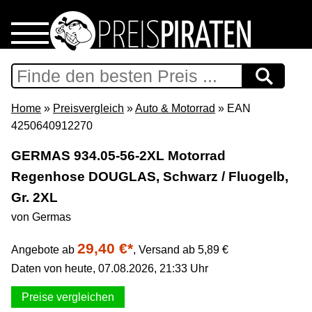
Home
Download
Home
»
Preisvergleich
»
Auto & Motorrad
» EAN
4250640912270
Preispiraten auf Facebook
GERMAS 934.05-56-2XL Motorrad
Regenhose DOUGLAS, Schwarz / Fluogelb,
Support & Newsletter
Gr. 2XL
Presse
von Germas
29,40 €*
Angebote ab
,
Versand ab 5,89 €
Datenschutz
Daten von heute, 07.08.2026, 21:33 Uhr
Impressum
Preise vergleichen