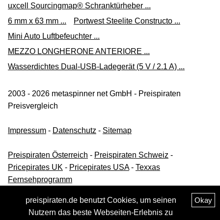
uxcell Sourcingmap® Schranktürheber ...
6 mm x 63 mm ...
Portwest Steelite Constructo ...
Mini Auto Luftbefeuchter ...
MEZZO LONGHERONE ANTERIORE ...
Wasserdichtes Dual-USB-Ladegerät (5 V / 2.1 A) ...
2003 - 2026 metaspinner net GmbH - Preispiraten
Preisvergleich
Impressum
-
Datenschutz
-
Sitemap
Preispiraten Österreich
-
Preispiraten Schweiz
-
Pricepirates UK
-
Pricepirates USA
-
Texxas
Fernsehprogramm
preispiraten.de benutzt Cookies, um seinen
Okay
Nutzern das beste Webseiten-Erlebnis zu