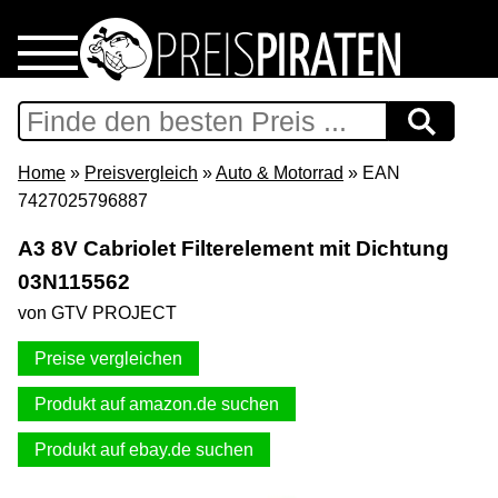
Home
Download
Home
»
Preisvergleich
»
Auto & Motorrad
» EAN
7427025796887
Preispiraten auf Facebook
A3 8V Cabriolet Filterelement mit Dichtung
03N115562
Support & Newsletter
von GTV PROJECT
Presse
Preise vergleichen
Datenschutz
Produkt auf amazon.de suchen
Produkt auf ebay.de suchen
Impressum