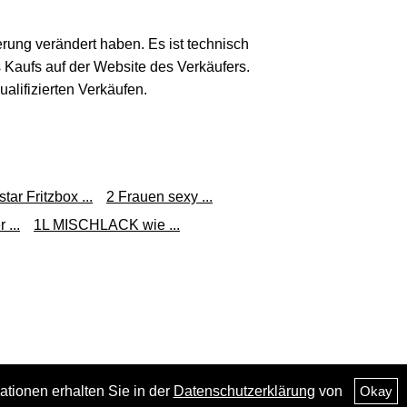
erung verändert haben. Es ist technisch
s Kaufs auf der Website des Verkäufers.
lifizierten Verkäufen.
tar Fritzbox ...
2 Frauen sexy ...
 ...
1L MISCHLACK wie ...
ationen erhalten Sie in der
Datenschutzerklärung
von
Okay