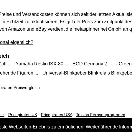
 Preise und Versandkosten können sich seit der letzten Aktualisi
in Echtzeit zu aktualisieren. Es gilt der Preis zum Zeitpunkt de
von Amazon und eBay verdient die metaspinner net GmbH an qua
rtal eigentlich?
eich
oll ...
Yamaha Restio ISX-80 ...
ECD Germany 2 ...
- Greens
ehende Figuren ...
Universal-Blinkgeber Blinkrelais Blinkgeber
iraten Preisvergleich
eiz
-
Pricepirates UK
-
Pricepirates USA
-
Texxas Fernsehprogramm
este Webseiten-Erlebnis zu ermöglichen. Weiterführende Inform