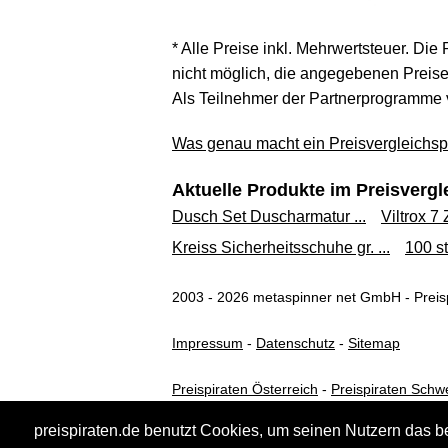
* Alle Preise inkl. Mehrwertsteuer. Die
nicht möglich, die angegebenen Preise 
Als Teilnehmer der Partnerprogramme 
Was genau macht ein Preisvergleichspo
Aktuelle Produkte im Preisvergl
Dusch Set Duscharmatur ...
Viltrox 7 Z
Kreiss Sicherheitsschuhe gr. ...
100 st
2003 - 2026 metaspinner net GmbH - Preisp
Impressum
-
Datenschutz
-
Sitemap
Preispiraten Österreich
-
Preispiraten Schw
preispiraten.de benutzt Cookies, um seinen Nutzern das b