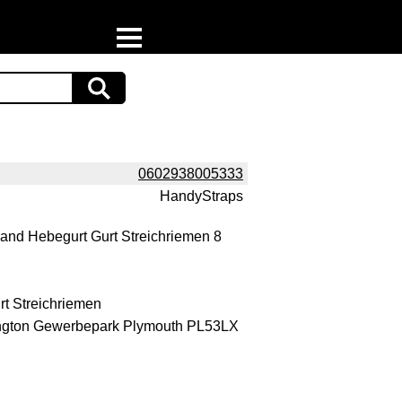
Home
Download
Preispiraten auf Facebook
0602938005333
HandyStraps
Support & Newsletter
band Hebegurt Gurt Streichriemen 8
Presse
Datenschutz
rt Streichriemen
rington Gewerbepark Plymouth PL53LX
Impressum