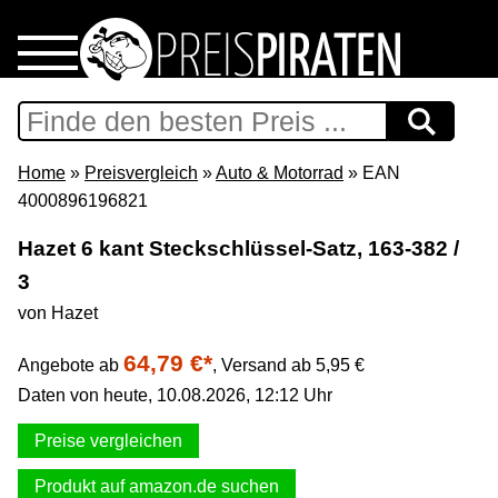
Home
Download
Home
»
Preisvergleich
»
Auto & Motorrad
» EAN
4000896196821
Preispiraten auf Facebook
Hazet 6 kant Steckschlüssel-Satz, 163-382 /
3
Support & Newsletter
von Hazet
Presse
64,79 €*
Angebote ab
,
Versand ab 5,95 €
Daten von heute, 10.08.2026, 12:12 Uhr
Datenschutz
Preise vergleichen
Impressum
Produkt auf amazon.de suchen