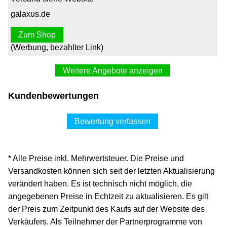
galaxus.de
Zum Shop
(Werbung, bezahlter Link)
Weitere Angebote anzeigen
Hazet 163-382/3 Werkstatt Schraubendreher-Set 3teilig
Kundenbewertungen
Außen-Sechskant
65,99 €*
Bewertung verfassen
Versand siehe Website
conrad.de
* Alle Preise inkl. Mehrwertsteuer. Die Preise und
Zum Shop
Versandkosten können sich seit der letzten Aktualisierung
(Werbung, bezahlter Link)
verändert haben. Es ist technisch nicht möglich, die
angegebenen Preise in Echtzeit zu aktualisieren. Es gilt
Hazet Steckschlüssel Satz, mit T-Griff 163-382/3, Außen
der Preis zum Zeitpunkt des Kaufs auf der Website des
Sechskant, 3-tlg., 8, 10, 13 p1169530
Verkäufers. Als Teilnehmer der Partnerprogramme von