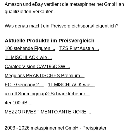
69,56 €*
Amazon und eBay verdient die metaspinner net GmbH an
qualifizierten Verkäufen.
Versand ab 0,00 €
reidl.de
Was genau macht ein Preisvergleichsportal eigentlich?
Zum Shop
Aktuelle Produkte im Preisvergleich
(Werbung, bezahlter Link)
100 stehende Figuren ...
TZS First Austria ...
HAZET Steckschlüssel-Satz mit T-Griff Einlage 3-teilig -
1L MISCHLACK wie ...
163-382/3
Caratec Vision CAV196DSW ...
64,79 €*
Meguiar's PRAKTISCHES Premium ...
Versand ab 5,95 €
ECD Germany 2 ...
1L MISCHLACK wie ...
tuul.zone
uxcell Sourcingmap® Schranktürheber ...
Zum Shop
4er 100 dB ...
(Werbung, bezahlter Link)
MEZZO RIVESTIMENTO ANTERIORE ...
Hazet Steckschlüssel Satz Mit T-Griff 163-382/3 Außen
2003 - 2026 metaspinner net GmbH - Preispiraten