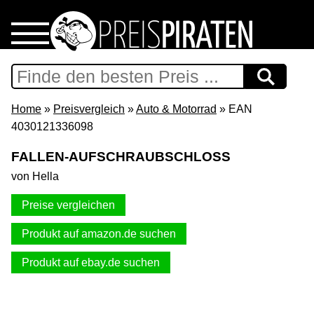
Home
Download
Home
»
Preisvergleich
»
Auto & Motorrad
» EAN
4030121336098
Preispiraten auf Facebook
FALLEN-AUFSCHRAUBSCHLOSS
von Hella
Support & Newsletter
Preise vergleichen
Presse
Produkt auf amazon.de suchen
Datenschutz
Produkt auf ebay.de suchen
Impressum