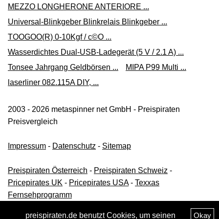
MEZZO LONGHERONE ANTERIORE ...
Universal-Blinkgeber Blinkrelais Blinkgeber ...
TOOGOO(R) 0-10Kgf / c©O ...
Wasserdichtes Dual-USB-Ladegerät (5 V / 2.1 A) ...
Tonsee Jahrgang Geldbörsen ...
MIPA P99 Multi ...
laserliner 082.115A DIY, ...
2003 - 2026 metaspinner net GmbH - Preispiraten
Preisvergleich
Impressum
-
Datenschutz
-
Sitemap
Preispiraten Österreich
-
Preispiraten Schweiz
-
Pricepirates UK
-
Pricepirates USA
-
Texxas
Fernsehprogramm
preispiraten.de benutzt Cookies, um seinen
Okay