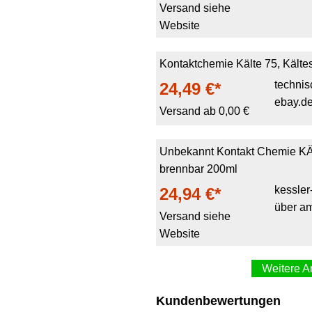
Versand siehe
Website
Kontaktchemie Kälte 75, Kälte
techni
24,49 €*
ebay.d
Versand ab 0,00 €
Unbekannt Kontakt Chemie KÄ
brennbar 200ml
kessler
24,94 €*
über a
Versand siehe
Website
Weitere A
Kontakt 75 200ml Kälte & Ver
Kundenbewertungen
CRC