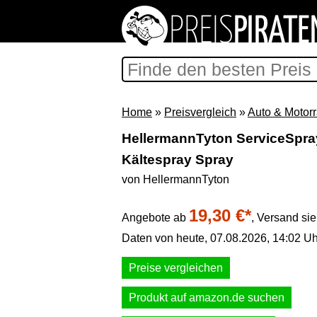
Home
»
Preisvergleich
»
Auto & Motor
HellermannTyton ServiceSpr
Kältespray Spray
von HellermannTyton
19,30 €*
Angebote ab
,
Versand si
Daten von heute, 07.08.2026, 14:02 Uh
Preise vergleichen
Produkt auf amazon.de suchen