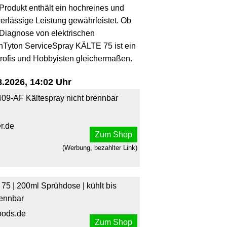
Produkt enthält ein hochreines und
verlässige Leistung gewährleistet. Ob
 Diagnose von elektrischen
Tyton ServiceSpray KÄLTE 75 ist ein
 Profis und Hobbyisten gleichermaßen.
.2026, 14:02 Uhr
9-AF Kältespray nicht brennbar
r.de
Zum Shop
(Werbung, bezahlter Link)
5 | 200ml Sprühdose | kühlt bis
rennbar
oods.de
Zum Shop