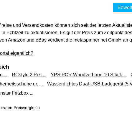
firate
29,49 €*
Bewert
Versand ab 0,00 €
 Preise und Versandkosten können sich seit der letzten Aktualisi
in Echtzeit zu aktualisieren. Es gilt der Preis zum Zeitpunkt de
KONTAKT CHEMIE KÄ
von Amazon und eBay verdient die metaspinner net GmbH an qua
voelk
23,86 €*
rtal eigentlich?
Versand ab 5,95 €
eich
CRC Kälte 7
 ...
RCstyle 2 Pcs ...
YPSIPOR Wundverband 10 Stück ...
we
23,87 €*
herheitsschuhe gr. ...
Wasserdichtes Dual-USB-Ladegerät (5 V / 
Versand ab 5,99 €
nstar Fritzbox ...
iraten Preisvergleich
Kontakt Chemie® Käl
vidgmb
29,99 €*
Versand ab 0,00 €