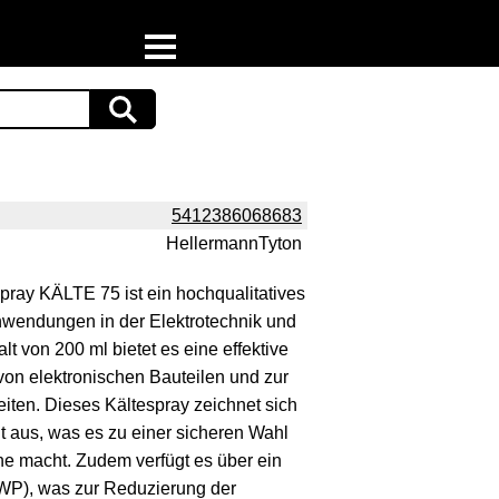
Home
Download
Preispiraten auf Facebook
5412386068683
HellermannTyton
Support & Newsletter
ray KÄLTE 75 ist ein hochqualitatives
Presse
Anwendungen in der Elektrotechnik und
alt von 200 ml bietet es eine effektive
Datenschutz
on elektronischen Bauteilen und zur
ten. Dieses Kältespray zeichnet sich
Impressum
t aus, was es zu einer sicheren Wahl
he macht. Zudem verfügt es über ein
GWP), was zur Reduzierung der