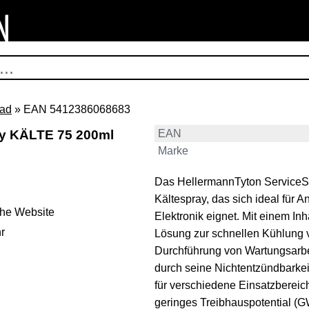
rad
» EAN 5412386068683
ay KÄLTE 75 200ml
EAN
Marke
Das HellermannTyton ServiceSp
Kältespray, das sich ideal für 
ehe Website
Elektronik eignet. Mit einem Inh
r
Lösung zur schnellen Kühlung v
Durchführung von Wartungsarbei
durch seine Nichtentzündbarkei
für verschiedene Einsatzbereic
geringes Treibhauspotential (