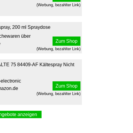
(Werbung, bezahlter Link)
spray, 200 ml Spraydose
schewaren über
Zum Shop
e
(Werbung, bezahlter Link)
LTE 75 84409-AF Kältespray Nicht
-electronic
Zum Shop
mazon.de
(Werbung, bezahlter Link)
ngebote anzeigen
eisungsspray Elektronik Fehlersuche
 HAN 33168