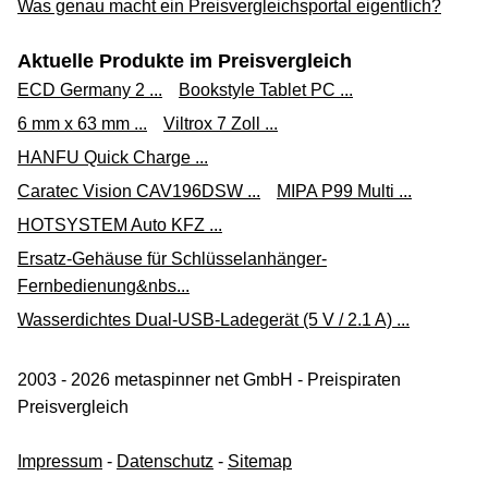
Was genau macht ein Preisvergleichsportal eigentlich?
Aktuelle Produkte im Preisvergleich
ECD Germany 2 ...
Bookstyle Tablet PC ...
6 mm x 63 mm ...
Viltrox 7 Zoll ...
HANFU Quick Charge ...
Caratec Vision CAV196DSW ...
MIPA P99 Multi ...
HOTSYSTEM Auto KFZ ...
Ersatz-Gehäuse für Schlüsselanhänger-
Fernbedienung&nbs...
Wasserdichtes Dual-USB-Ladegerät (5 V / 2.1 A) ...
2003 - 2026 metaspinner net GmbH - Preispiraten
Preisvergleich
Impressum
-
Datenschutz
-
Sitemap