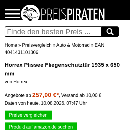
Home
Download
Home
»
Preisvergleich
»
Auto & Motorrad
» EAN
4041431101306
Preispiraten auf Facebook
Horrex Plissee Fliegenschutztür 1935 x 650
mm
Support & Newsletter
von Horrex
Presse
257,00 €*
Angebote ab
,
Versand ab 10,00 €
Daten von heute, 10.08.2026, 07:47 Uhr
Datenschutz
Preise vergleichen
Impressum
Produkt auf amazon.de suchen