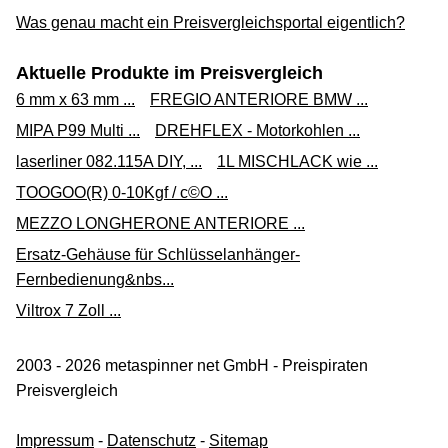
Was genau macht ein Preisvergleichsportal eigentlich?
Aktuelle Produkte im Preisvergleich
6 mm x 63 mm ...
FREGIO ANTERIORE BMW ...
MIPA P99 Multi ...
DREHFLEX - Motorkohlen ...
laserliner 082.115A DIY, ...
1L MISCHLACK wie ...
TOOGOO(R) 0-10Kgf / c©O ...
MEZZO LONGHERONE ANTERIORE ...
Ersatz-Gehäuse für Schlüsselanhänger-
Fernbedienung&nbs...
Viltrox 7 Zoll ...
2003 - 2026 metaspinner net GmbH - Preispiraten
Preisvergleich
Impressum
-
Datenschutz
-
Sitemap