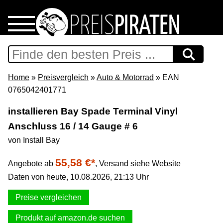
Home
Download
Home
»
Preisvergleich
»
Auto & Motorrad
» EAN
0765042401771
Preispiraten auf Facebook
installieren Bay Spade Terminal Vinyl
Anschluss 16 / 14 Gauge # 6
Support & Newsletter
von Install Bay
Presse
55,58 €*
Angebote ab
,
Versand siehe Website
Daten von heute, 10.08.2026, 21:13 Uhr
Datenschutz
Preise vergleichen
Impressum
Produkt auf amazon.de suchen