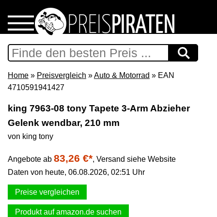
Home
Download
Home
»
Preisvergleich
»
Auto & Motorrad
» EAN
4710591941427
Preispiraten auf Facebook
king 7963-08 tony Tapete 3-Arm Abzieher
Gelenk wendbar, 210 mm
Support & Newsletter
von king tony
Presse
83,26 €*
Angebote ab
,
Versand siehe Website
Daten von heute, 06.08.2026, 02:51 Uhr
Datenschutz
Preise vergleichen
Impressum
Produkt auf amazon.de suchen