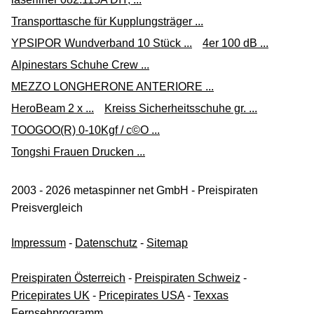
Transporttasche für Kupplungsträger ...
YPSIPOR Wundverband 10 Stück ...
4er 100 dB ...
Alpinestars Schuhe Crew ...
MEZZO LONGHERONE ANTERIORE ...
HeroBeam 2 x ...
Kreiss Sicherheitsschuhe gr. ...
TOOGOO(R) 0-10Kgf / c©O ...
Tongshi Frauen Drucken ...
2003 - 2026 metaspinner net GmbH - Preispiraten
Preisvergleich
Impressum
-
Datenschutz
-
Sitemap
Preispiraten Österreich
-
Preispiraten Schweiz
-
Pricepirates UK
-
Pricepirates USA
-
Texxas
Fernsehprogramm