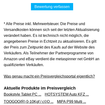
Versand ab 0,00 €
Bewertung verfassen
kaufland.de
Zum Shop
* Alle Preise inkl. Mehrwertsteuer. Die Preise und
(Werbung, bezahlter Link)
Versandkosten können sich seit der letzten Aktualisierung
verändert haben. Es ist technisch nicht möglich, die
KS Tools Abbrechklingen 0,4x9x80 mm, Spender à 10
angegebenen Preise in Echtzeit zu aktualisieren. Es gilt
Stück - 907.2168
der Preis zum Zeitpunkt des Kaufs auf der Website des
1,59 €*
Verkäufers. Als Teilnehmer der Partnerprogramme von
Amazon und eBay verdient die metaspinner net GmbH an
Versand ab 5,95 €
qualifizierten Verkäufen.
tuul.zone
Was genau macht ein Preisvergleichsportal eigentlich?
Zum Shop
(Werbung, bezahlter Link)
Aktuelle Produkte im Preisvergleich
Klinge, Kabelmesser KS TOOLS 907.2168 für
Bookstyle Tablet PC ...
HOTSYSTEM Auto KFZ ...
7,86 €*
TOOGOO(R) 0-10Kgf / c©O ...
MIPA P99 Multi ...