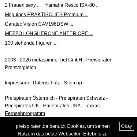
Versand ab 0,00 €
2 Frauen sexy ...
Yamaha Restio ISX-80 ...
dav-carparts über ebay.de
Meguiar's PRAKTISCHES Premium ...
Caratec Vision CAV196DSW ...
Zum Shop
MEZZO LONGHERONE ANTERIORE ...
(Werbung, bezahlter Link)
100 stehende Figuren ...
Klinge, Kabelmesser KS TOOLS 907.2168 für
7,99 €*
2003 - 2026 metaspinner net GmbH - Preispiraten
Preisvergleich
Versand ab 0,00 €
kfzteileplus_rs über ebay.de
Impressum
-
Datenschutz
-
Sitemap
Zum Shop
Preispiraten Österreich
-
Preispiraten Schweiz
-
(Werbung, bezahlter Link)
Pricepirates UK
-
Pricepirates USA
-
Texxas
Fernsehprogramm
KS Tools Abbrechklingen 0,4x9x80 mm, Spender à 10
Stück p619065
preispiraten.de benutzt Cookies, um seinen
Okay
2,49 €*
Nutzern das beste Webseiten-Erlebnis zu