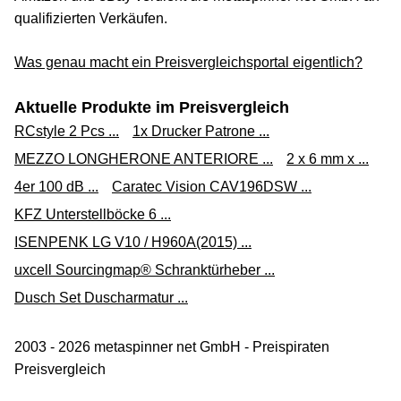
qualifizierten Verkäufen.
Versand ab 8,90 €
pyramis-carparts über ebay.de
Was genau macht ein Preisvergleichsportal eigentlich?
Zum Shop
Aktuelle Produkte im Preisvergleich
(Werbung, bezahlter Link)
RCstyle 2 Pcs ...
1x Drucker Patrone ...
MEZZO LONGHERONE ANTERIORE ...
2 x 6 mm x ...
4er 100 dB ...
Caratec Vision CAV196DSW ...
KFZ Unterstellböcke 6 ...
ISENPENK LG V10 / H960A(2015) ...
uxcell Sourcingmap® Schranktürheber ...
Dusch Set Duscharmatur ...
2003 - 2026 metaspinner net GmbH - Preispiraten
Preisvergleich