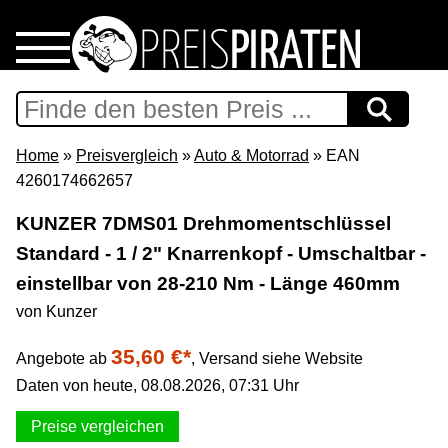
Home
Download
Home
»
Preisvergleich
»
Auto & Motorrad
» EAN
4260174662657
Preispiraten auf Facebook
KUNZER 7DMS01 Drehmomentschlüssel
Standard - 1 / 2" Knarrenkopf - Umschaltbar -
Support & Newsletter
einstellbar von 28-210 Nm - Länge 460mm
Presse
von Kunzer
35,60 €*
Angebote ab
,
Versand siehe Website
Datenschutz
Daten von heute, 08.08.2026, 07:31 Uhr
Impressum
Preise vergleichen