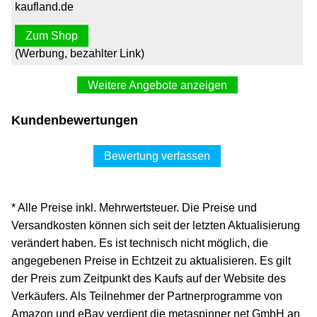
kaufland.de
Zum Shop
(Werbung, bezahlter Link)
Weitere Angebote anzeigen
Kunzer Drehmomentschlüssel 1/2", 28-210 Nm, 460 mm
Kundenbewertungen
lang 7DMS01
59,90 €*
Bewertung verfassen
Versand ab 0,00 €
aze_hammelburg über ebay.de
* Alle Preise inkl. Mehrwertsteuer. Die Preise und
Zum Shop
Versandkosten können sich seit der letzten Aktualisierung
(Werbung, bezahlter Link)
verändert haben. Es ist technisch nicht möglich, die
angegebenen Preise in Echtzeit zu aktualisieren. Es gilt
NEU 1xKunzer 7DMS01 Drehmomentschlüssel
der Preis zum Zeitpunkt des Kaufs auf der Website des
"Standard" 1/2",Koffer (?109,95/Einheit)
Verkäufers. Als Teilnehmer der Partnerprogramme von
109,95 €*
Amazon und eBay verdient die metaspinner net GmbH an