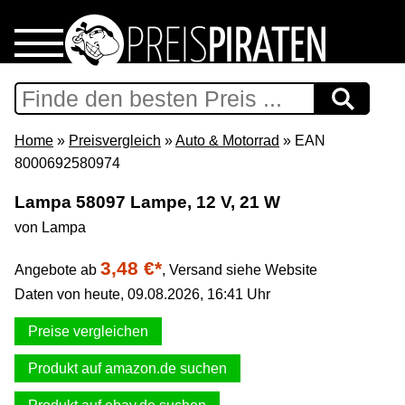
Home
Download
Home
»
Preisvergleich
»
Auto & Motorrad
» EAN
8000692580974
Preispiraten auf Facebook
Lampa 58097 Lampe, 12 V, 21 W
von Lampa
Support & Newsletter
3,48 €*
Angebote ab
,
Versand siehe Website
Presse
Daten von heute, 09.08.2026, 16:41 Uhr
Datenschutz
Preise vergleichen
Produkt auf amazon.de suchen
Impressum