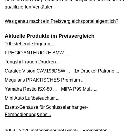
qualifizierten Verkäufen.
Was genau macht ein Preisvergleichsportal eigentlich?
Aktuelle Produkte im Preisvergleich
100 stehende Figuren ...
FREGIO ANTERIORE BMW ...
Tongshi Frauen Drucken ...
Caratec Vision CAV196DSW ...
1x Drucker Patrone ...
Meguiar's PRAKTISCHES Premium ...
Yamaha Restio ISX-80 ...
MIPA P99 Multi ...
Mini Auto Luftbefeuchter ...
Ersatz-Gehäuse für Schlüsselanhänger-
Fernbedienung&nbs...
2003 - 2026 metaspinner net GmbH - Preispiraten