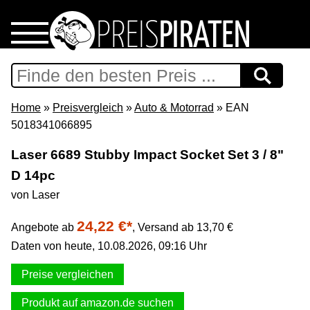
Home
Download
Home
»
Preisvergleich
»
Auto & Motorrad
» EAN
5018341066895
Preispiraten auf Facebook
Laser 6689 Stubby Impact Socket Set 3 / 8"
D 14pc
Support & Newsletter
von Laser
Presse
24,22 €*
Angebote ab
,
Versand ab 13,70 €
Daten von heute, 10.08.2026, 09:16 Uhr
Datenschutz
Preise vergleichen
Impressum
Produkt auf amazon.de suchen