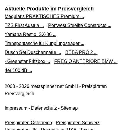
Aktuelle Produkte im Preisvergleich
Meguiar's PRAKTISCHES Premium ...
TZS First Austria ...
Portwest Steelite Constructo ...
Yamaha Restio ISX-80 ...
Transporttasche für Kupplungsträger ...
Dusch Set Duscharmatur ...
BEBA PRO 2 ...
- Greenstar Fritzbox ...
FREGIO ANTERIORE BMW ...
4er 100 dB ...
2003 - 2026 metaspinner net GmbH - Preispiraten
Preisvergleich
Impressum
-
Datenschutz
-
Sitemap
Preispiraten Österreich
-
Preispiraten Schweiz
-
Pricepirates UK
-
Pricepirates USA
-
Texxas