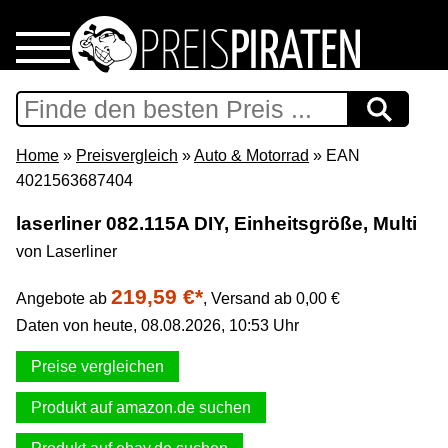
Home
Download
Home
»
Preisvergleich
»
Auto & Motorrad
» EAN
4021563687404
Preispiraten auf Facebook
laserliner 082.115A DIY, Einheitsgröße, Multi
von Laserliner
Support & Newsletter
219,59 €*
Angebote ab
,
Versand ab 0,00 €
Presse
Daten von heute, 08.08.2026, 10:53 Uhr
Datenschutz
Preise vergleichen
Produkt auf amazon.de suchen
Impressum