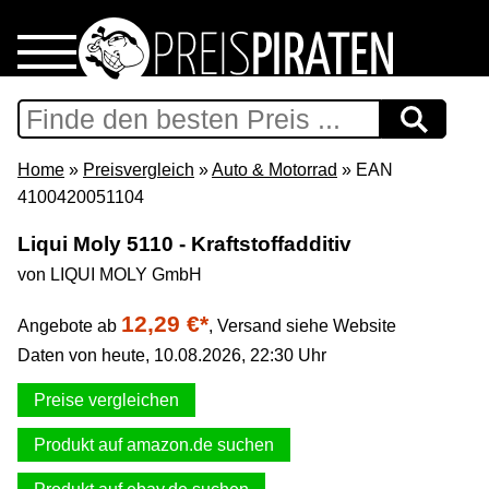
Home
Download
Home
»
Preisvergleich
»
Auto & Motorrad
» EAN
4100420051104
Preispiraten auf Facebook
Liqui Moly 5110 - Kraftstoffadditiv
von LIQUI MOLY GmbH
Support & Newsletter
12,29 €*
Angebote ab
,
Versand siehe Website
Presse
Daten von heute, 10.08.2026, 22:30 Uhr
Datenschutz
Preise vergleichen
Produkt auf amazon.de suchen
Impressum