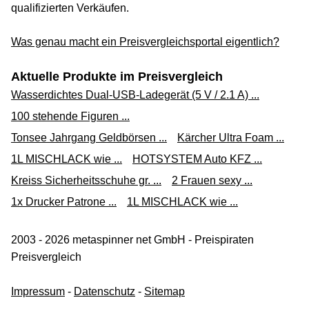
qualifizierten Verkäufen.
Versand siehe Website
bueromarkt-ag.de
Was genau macht ein Preisvergleichsportal eigentlich?
Zum Shop
Aktuelle Produkte im Preisvergleich
(Werbung, bezahlter Link)
Wasserdichtes Dual-USB-Ladegerät (5 V / 2.1 A) ...
Liqui Moly Injection Reiniger 5110 300 ml (0.30 l) (5110)
100 stehende Figuren ...
16,33 €*
Tonsee Jahrgang Geldbörsen ...
Kärcher Ultra Foam ...
Versand siehe Website
1L MISCHLACK wie ...
HOTSYSTEM Auto KFZ ...
galaxus.de
Kreiss Sicherheitsschuhe gr. ...
2 Frauen sexy ...
1x Drucker Patrone ...
1L MISCHLACK wie ...
Zum Shop
(Werbung, bezahlter Link)
2003 - 2026 metaspinner net GmbH - Preispiraten
Liqui Moly 5110 Injection Reiniger 300 ml
Preisvergleich
12,99 €*
Impressum
-
Datenschutz
-
Sitemap
Versand ab 4,99 €