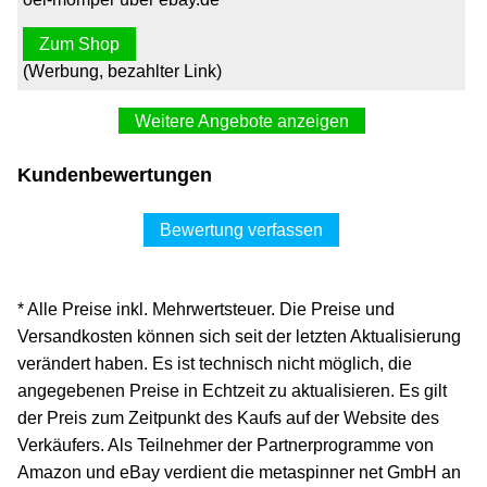
Zum Shop
(Werbung, bezahlter Link)
Weitere Angebote anzeigen
Additiv LIQUI MOLY 5110 Injection Reiniger
Kundenbewertungen
Injectorreiniger Einspritzdüsen 300ml
15,86 €*
Bewertung verfassen
Versand ab 0,00 €
retromotion.com
* Alle Preise inkl. Mehrwertsteuer. Die Preise und
Zum Shop
Versandkosten können sich seit der letzten Aktualisierung
(Werbung, bezahlter Link)
verändert haben. Es ist technisch nicht möglich, die
angegebenen Preise in Echtzeit zu aktualisieren. Es gilt
Liqui-Moly Additiv 5110, Injectionreiniger, 300 ml,
der Preis zum Zeitpunkt des Kaufs auf der Website des
Motorreiniger für Benzin
Verkäufers. Als Teilnehmer der Partnerprogramme von
16,05 €*
Amazon und eBay verdient die metaspinner net GmbH an