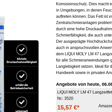
Korrosionsschutz. Dies macht e
in Umgebungen, in denen Feuch
auftreten können. Das Fett ist v
Zentralschmieranlagen problem
durch eine hohe Druckaufnahme
Schmierfähigkeit, die auch unte
Der ausgeprägte Hochdruckchara
auch in anspruchsvollen Anwend
dem LIQUI MOLY LM 47 Langzeitf
für alle Schmieranwendungen ge
Langlebigkeit setzen. Ideal für d
Handwerk sowie in privaten A
Angebote von heute, 06.08
LIQUI MOLY LM 47 Langzeitfett +
Nr.: 3520
Amazo
15,57 €*