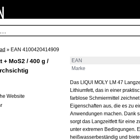
rad
» EAN 4100420414909
 + MoS2 / 400 g /
EAN
Marke
urchsichtig
Das LIQUI MOLY LM 47 Langzeit
Lithiumfett, das in einer prakti
ehe Website
farblose Schmiermittel zeichne
r
Eigenschaften aus, die es zu e
Anwendungen machen. Dank sei
sorgt das Langzeitfett für eine 
unter extremen Bedingungen. Es
heißwasserbeständig und bietet