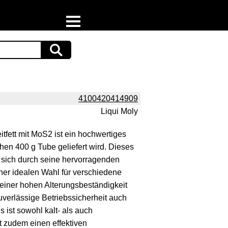
Home
Download
Preispiraten auf Facebook
4100420414909
Liqui Moly
Support & Newsletter
fett mit MoS2 ist ein hochwertiges
Presse
schen 400 g Tube geliefert wird. Dieses
t sich durch seine hervorragenden
Datenschutz
iner idealen Wahl für verschiedene
ner hohen Alterungsbeständigkeit
Impressum
zuverlässige Betriebssicherheit auch
 ist sowohl kalt- als auch
 zudem einen effektiven