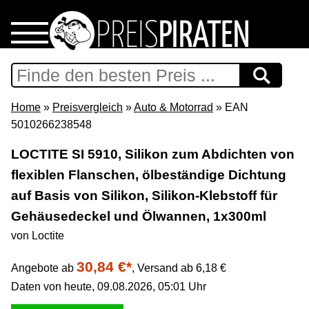
Home
Download
Home
»
Preisvergleich
»
Auto & Motorrad
» EAN
5010266238548
Preispiraten auf Facebook
LOCTITE SI 5910, Silikon zum Abdichten von
flexiblen Flanschen, ölbeständige Dichtung
Support & Newsletter
auf Basis von Silikon, Silikon-Klebstoff für
Presse
Gehäusedeckel und Ölwannen, 1x300ml
von Loctite
Datenschutz
30,84 €*
Angebote ab
,
Versand ab 6,18 €
Daten von heute, 09.08.2026, 05:01 Uhr
Impressum