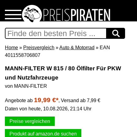
Home
Download
Home
»
Preisvergleich
»
Auto & Motorrad
» EAN
4011558706807
Preispiraten auf Facebook
MANN-FILTER W 815 / 80 Ölfilter Für PKW
und Nutzfahrzeuge
Support & Newsletter
von MANN-FILTER
Presse
19,99 €*
Angebote ab
,
Versand ab 7,99 €
Daten von heute, 10.08.2026, 21:14 Uhr
Datenschutz
Preise vergleichen
Impressum
Produkt auf amazon.de suchen