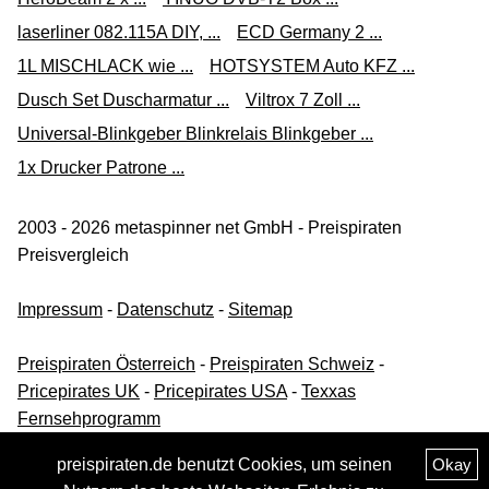
laserliner 082.115A DIY, ...
ECD Germany 2 ...
1L MISCHLACK wie ...
HOTSYSTEM Auto KFZ ...
Dusch Set Duscharmatur ...
Viltrox 7 Zoll ...
Universal-Blinkgeber Blinkrelais Blinkgeber ...
1x Drucker Patrone ...
2003 - 2026 metaspinner net GmbH - Preispiraten
Preisvergleich
Impressum
-
Datenschutz
-
Sitemap
Preispiraten Österreich
-
Preispiraten Schweiz
-
Pricepirates UK
-
Pricepirates USA
-
Texxas
Fernsehprogramm
preispiraten.de benutzt Cookies, um seinen
Okay