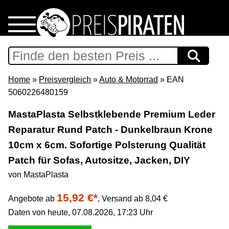
Home
Download
Home
»
Preisvergleich
»
Auto & Motorrad
» EAN
5060226480159
Preispiraten auf Facebook
MastaPlasta Selbstklebende Premium Leder
Reparatur Rund Patch - Dunkelbraun Krone
Support & Newsletter
10cm x 6cm. Sofortige Polsterung Qualität
Presse
Patch für Sofas, Autositze, Jacken, DIY
von MastaPlasta
Datenschutz
15,92 €*
Angebote ab
,
Versand ab 8,04 €
Daten von heute, 07.08.2026, 17:23 Uhr
Impressum