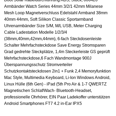
Armbänder Watch Series 44mm 3/2/1 42mm Milanese
Mesh Loop Magnetverschluss Edelstahl Armband 38mm
40mm 44mm, Soft Silikon Classic Sportarmband
Uhrenarmbänder Size S/M, M/L USB, Meter Charging
Cable Ladestation Modelle 1/2/3/4
(38mm,40mm,42mm,44mm), 6-fach Steckdosenleiste
Schalter Mehrfachsteckdose Save Energy Stromsparen
Grad gedrehte Steckplätze, 1,4m Steckerleiste GS geprüft
Mehrfachsteckdose,6 Fach Wandmontage 900J
Überspannungsschutz Stromverteiler
Schutzkontaktsteckdosen 2in1 + Funk 2,4 Memoryfunktion
Mac Style, Multimedia Keyboard, Li-Ion Windows Android,
Linux Hülle (6th Gen) - iPad (5th Pro Air & 1-7 QWERTZ
Magnetischen Schlaf/Wach- Bluetooth-Headset,
professionelle Ohrhörer, EIN Paar Ladekoffer unterstützen
Android Smartphones FT7 4.2 in-Ear IPX5