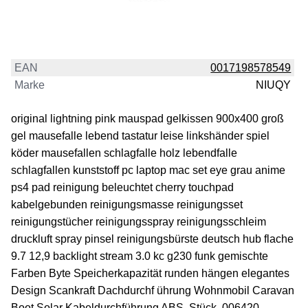
EAN
0017198578549
Marke
NIUQY
original lightning pink mauspad gelkissen 900x400 groß
gel mausefalle lebend tastatur leise linkshänder spiel
köder mausefallen schlagfalle holz lebendfalle
schlagfallen kunststoff pc laptop mac set eye grau anime
ps4 pad reinigung beleuchtet cherry touchpad
kabelgebunden reinigungsmasse reinigungsset
reinigungstücher reinigungsspray reinigungsschleim
druckluft spray pinsel reinigungsbürste deutsch hub flache
9.7 12,9 backlight stream 3.0 kc g230 funk gemischte
Farben Byte Speicherkapazität runden hängen elegantes
Design Scankraft Dachdurchf ührung Wohnmobil Caravan
Boot Solar Kabeldurchführung ABS, Stück, 006420