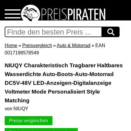
Home
Download
Home
»
Preisvergleich
»
Auto & Motorrad
» EAN
0017198578549
Preispiraten auf Facebook
NIUQY Charakteristisch Tragbarer Haltbares
Wasserdichte Auto-Boots-Auto-Motorrad
Support & Newsletter
DC5V-48V LED-Anzeigen-Digitalanzeige
Presse
Voltmeter Mode Personalisiert Style
Matching
Datenschutz
von NIUQY
Preise vergleichen
Impressum