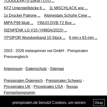
TOOGOO(R) 0-10Kgf / c©O ...
KFZ Unterstellböcke 6 ...
1L MISCHLACK wie ...
1x Drucker Patrone ...
Alpinestars Schuhe Crew ...
MIPA P99 Multi ...
YINUO DVB-T2 Box ...
ISENPENK LG V10 / H960A(2015) ...
YPSIPOR Wundverband 10 Stück ...
6 mm x 63 mm ...
2003 - 2026 metaspinner net GmbH - Preispiraten
Preisvergleich
Impressum
-
Datenschutz
-
Sitemap
Preispiraten Österreich
-
Preispiraten Schweiz
-
Pricepirates UK
-
Pricepirates USA
-
Texxas
Fernsehprogramm
preispiraten.de benutzt Cookies, um seinen
Okay