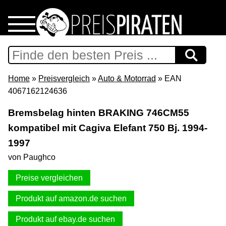
Home
Download
Home
»
Preisvergleich
»
Auto & Motorrad
» EAN
4067162124636
Preispiraten auf Facebook
Bremsbelag hinten BRAKING 746CM55
kompatibel mit Cagiva Elefant 750 Bj. 1994-
Support & Newsletter
1997
Presse
von Paughco
Preise vergleichen
Datenschutz
Produkt auf amazon.de suchen
Impressum
Produkt auf ebay.de suchen