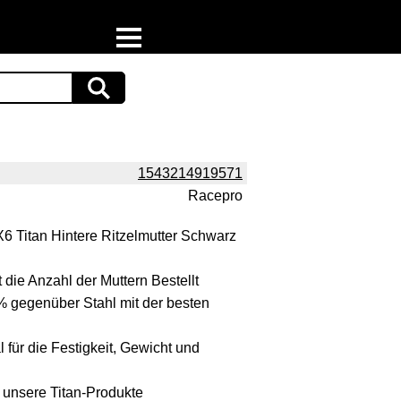
Home
Download
Preispiraten auf Facebook
1543214919571
Racepro
Support & Newsletter
 Titan Hintere Ritzelmutter Schwarz
Presse
 die Anzahl der Muttern Bestellt
Datenschutz
% gegenüber Stahl mit der besten
Impressum
l für die Festigkeit, Gewicht und
e unsere Titan-Produkte