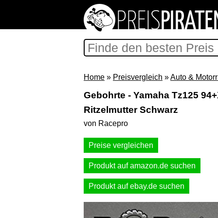
Home
»
Preisvergleich
»
Auto & Motor
Gebohrte - Yamaha Tz125 94+X
Ritzelmutter Schwarz
von Racepro
Preise vergleichen
Produkt auf amazon.de suchen
Produkt auf ebay.de suchen