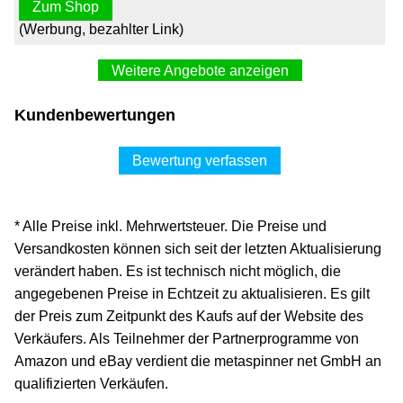
Zum Shop
(Werbung, bezahlter Link)
Weitere Angebote anzeigen
20x febi bilstein 07945 Radbolzen mit Limesring und
Kundenbewertungen
Radmutter
83,57 €*
Bewertung verfassen
Versand ab 8,90 €
lkw-teile24_de über ebay.de
* Alle Preise inkl. Mehrwertsteuer. Die Preise und
Zum Shop
Versandkosten können sich seit der letzten Aktualisierung
(Werbung, bezahlter Link)
verändert haben. Es ist technisch nicht möglich, die
angegebenen Preise in Echtzeit zu aktualisieren. Es gilt
Febi 07945 Radschrauben Radbolzen mit Limesring und
der Preis zum Zeitpunkt des Kaufs auf der Website des
Radmutter 20 Stück
Verkäufers. Als Teilnehmer der Partnerprogramme von
98,20 €*
Amazon und eBay verdient die metaspinner net GmbH an
qualifizierten Verkäufen.
Versand ab 0,00 €