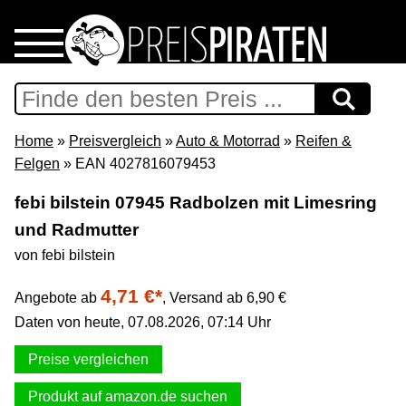
Home
Download
Home
»
Preisvergleich
»
Auto & Motorrad
»
Reifen &
Felgen
» EAN 4027816079453
Preispiraten auf Facebook
febi bilstein 07945 Radbolzen mit Limesring
und Radmutter
Support & Newsletter
von febi bilstein
Presse
4,71 €*
Angebote ab
,
Versand ab 6,90 €
Daten von heute, 07.08.2026, 07:14 Uhr
Datenschutz
Preise vergleichen
Impressum
Produkt auf amazon.de suchen