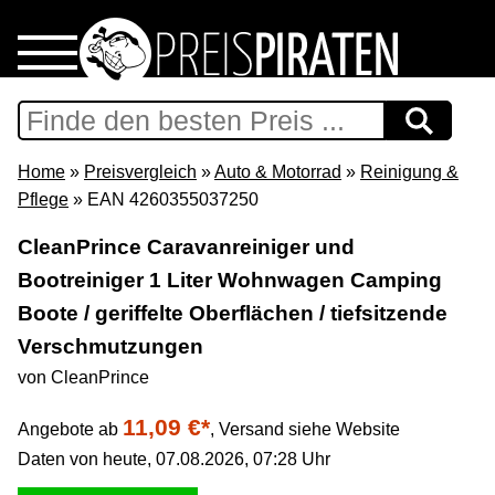
Home
Download
Home
»
Preisvergleich
»
Auto & Motorrad
»
Reinigung &
Pflege
» EAN 4260355037250
Preispiraten auf Facebook
CleanPrince Caravanreiniger und
Bootreiniger 1 Liter Wohnwagen Camping
Support & Newsletter
Boote / geriffelte Oberflächen / tiefsitzende
Presse
Verschmutzungen
von CleanPrince
Datenschutz
11,09 €*
Angebote ab
,
Versand siehe Website
Daten von heute, 07.08.2026, 07:28 Uhr
Impressum