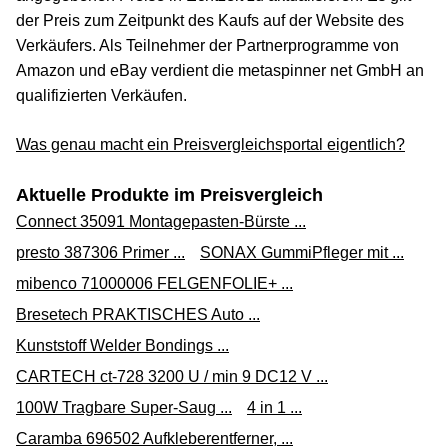
der Preis zum Zeitpunkt des Kaufs auf der Website des
Verkäufers. Als Teilnehmer der Partnerprogramme von
Amazon und eBay verdient die metaspinner net GmbH an
qualifizierten Verkäufen.
Was genau macht ein Preisvergleichsportal eigentlich?
Aktuelle Produkte im Preisvergleich
Connect 35091 Montagepasten-Bürste ...
presto 387306 Primer ...
SONAX GummiPfleger mit ...
mibenco 71000006 FELGENFOLIE+ ...
Bresetech PRAKTISCHES Auto ...
Kunststoff Welder Bondings ...
CARTECH ct-728 3200 U / min 9 DC12 V ...
100W Tragbare Super-Saug ...
4 in 1 ...
Caramba 696502 Aufkleberentferner, ...