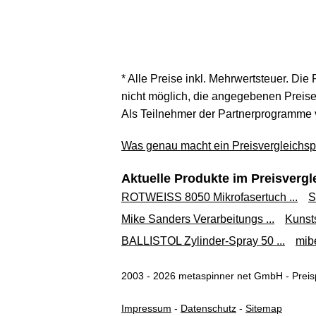
* Alle Preise inkl. Mehrwertsteuer. Die
nicht möglich, die angegebenen Preise 
Als Teilnehmer der Partnerprogramme 
Was genau macht ein Preisvergleichspo
Aktuelle Produkte im Preisvergl
ROTWEISS 8050 Mikrofasertuch ...
S
Mike Sanders Verarbeitungs ...
Kunsts
BALLISTOL Zylinder-Spray 50 ...
mib
2003 - 2026 metaspinner net GmbH - Preisp
Impressum
-
Datenschutz
-
Sitemap