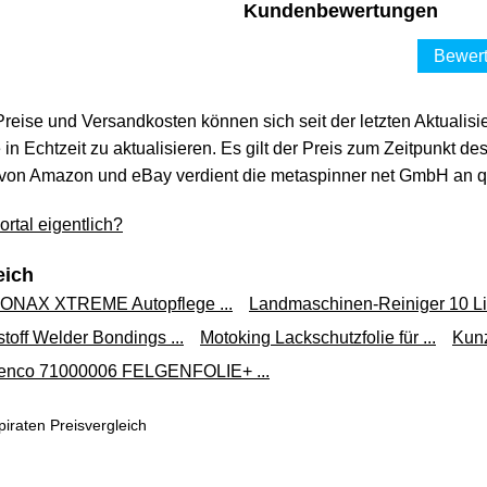
Kundenbewertungen
Bewert
 Preise und Versandkosten können sich seit der letzten Aktualisi
in Echtzeit zu aktualisieren. Es gilt der Preis zum Zeitpunkt de
von Amazon und eBay verdient die metaspinner net GmbH an qua
rtal eigentlich?
eich
ONAX XTREME Autopflege ...
Landmaschinen-Reiniger 10 Lite
toff Welder Bondings ...
Motoking Lackschutzfolie für ...
Kunz
enco 71000006 FELGENFOLIE+ ...
iraten Preisvergleich