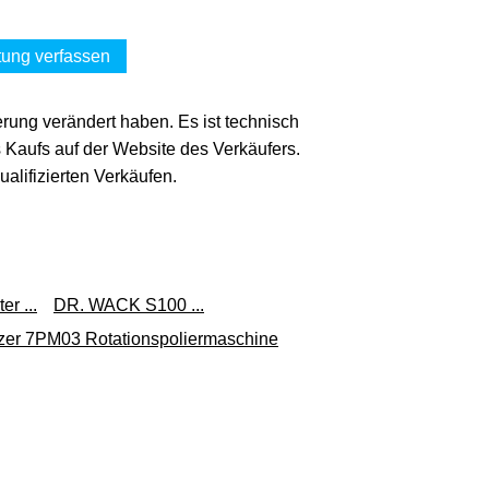
ung verfassen
erung verändert haben. Es ist technisch
s Kaufs auf der Website des Verkäufers.
lifizierten Verkäufen.
r ...
DR. WACK S100 ...
er 7PM03 Rotationspoliermaschine