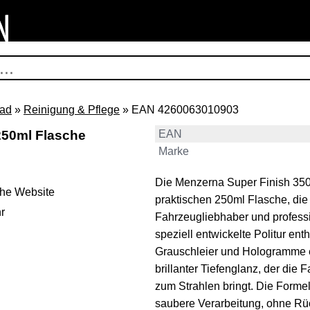
rad
»
Reinigung & Pflege
» EAN 4260063010903
250ml Flasche
EAN
Marke
Die Menzerna Super Finish 3500 
ehe Website
praktischen 250ml Flasche, die 
r
Fahrzeugliebhaber und professi
speziell entwickelte Politur enthä
Grauschleier und Hologramme en
brillanter Tiefenglanz, der di
zum Strahlen bringt. Die Formel i
saubere Verarbeitung, ohne Rüc