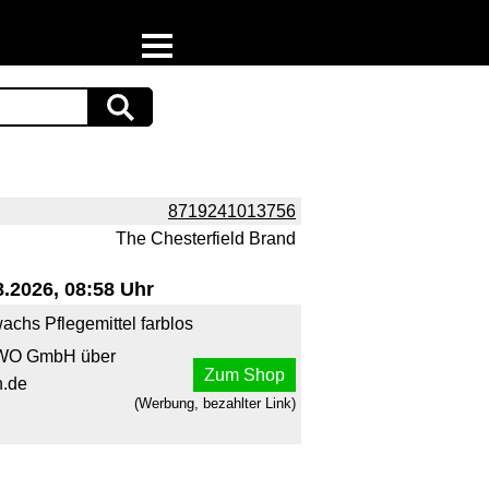
Home
Download
Preispiraten auf Facebook
8719241013756
The Chesterfield Brand
Support & Newsletter
.2026, 08:58 Uhr
Presse
achs Pflegemittel farblos
Datenschutz
WO GmbH über
Zum Shop
.de
Impressum
(Werbung, bezahlter Link)