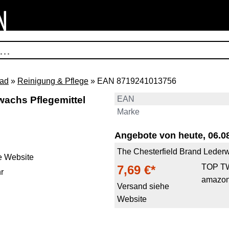
rad
»
Reinigung & Pflege
» EAN 8719241013756
wachs Pflegemittel
EAN
Marke
Angebote von heute, 06.08
The Chesterfield Brand Lederw
e Website
TOP T
7,69 €*
r
amazon
Versand siehe
Website