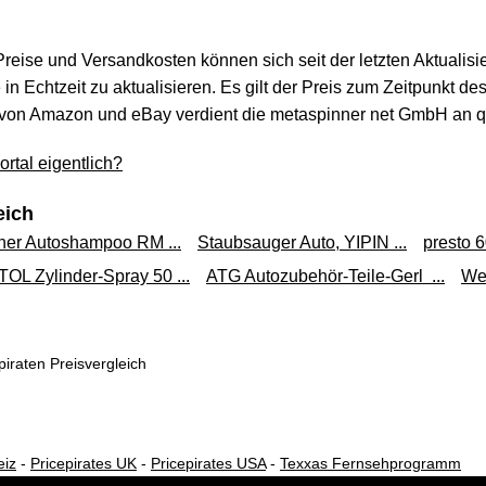
 Preise und Versandkosten können sich seit der letzten Aktualisi
in Echtzeit zu aktualisieren. Es gilt der Preis zum Zeitpunkt de
von Amazon und eBay verdient die metaspinner net GmbH an qua
rtal eigentlich?
eich
her Autoshampoo RM ...
Staubsauger Auto, YIPIN ...
presto 6
OL Zylinder-Spray 50 ...
ATG Autozubehör-Teile-Gerl ...
Wel
iraten Preisvergleich
eiz
-
Pricepirates UK
-
Pricepirates USA
-
Texxas Fernsehprogramm