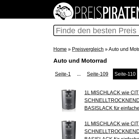
Home
»
Preisvergleich
» Auto und Mot
Auto und Motorrad
Seite-1
...
Seite-109
Seite-110
1L MISCHLACK wie CI
SCHNELLTROCKNEND 
BASISLACK für einfach
1L MISCHLACK wie CI
SCHNELLTROCKNEND 