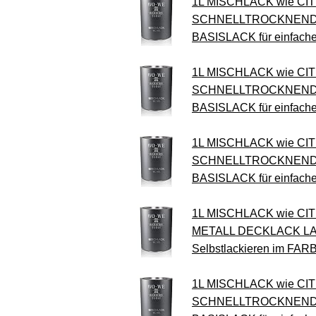
1L MISCHLACK wie CI
SCHNELLTROCKNEND 
BASISLACK für einfach
1L MISCHLACK wie CI
SCHNELLTROCKNEND 
BASISLACK für einfach
1L MISCHLACK wie CI
SCHNELLTROCKNEND 
BASISLACK für einfach
1L MISCHLACK wie C
METALL DECKLACK LA
Selbstlackieren im FA
1L MISCHLACK wie CI
SCHNELLTROCKNEND 