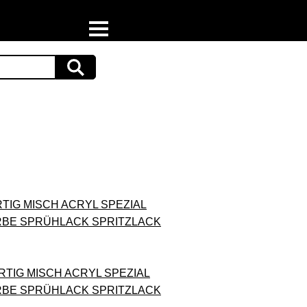
Home
Download
Preispiraten auf Facebook
Support & Newsletter
Presse
ERTIG MISCH ACRYL SPEZIAL
Datenschutz
RBE SPRÜHLACK SPRITZLACK
Impressum
ERTIG MISCH ACRYL SPEZIAL
RBE SPRÜHLACK SPRITZLACK