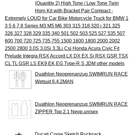
(Quantity 2) High Tone / Low Tone Twin
Horn Kit with Bracket Pair Compact -
Extremely LOUD for Car Bike Motorcycle Truck for BMW 1
3 5 6 7 8 Series M3 M5 M6 303 315 318 320 i 321 325
326 327 328 329 335 340 501 502 503 525 527 535 507
600 700 720 725 735 755 1500 1600 1800 2000 2002
2500 2800 3.0S 3.0Si 3.3Li Csi Honda Acura Civic Fit
Prelude Integra RSX Accord LX DX EX Si RSX GSR TSX
CL TL GSR LS EK9 EK EG Type-R S JDM other models
Duathlon Neoprenanzug SWIMRUN RACE
Wetsuit 6.4.2MAN
Duathlon Neoprenanzug SWIMRUN RACE
ZIPPER Top 2.1 Neop.unisex
Ducati Corse Sketch Rucksack