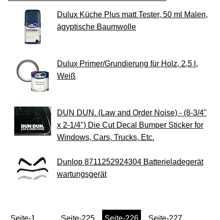
Dulux Küche Plus matt Tester, 50 ml Malen,
ägyptische Baumwolle
Dulux Primer/Grundierung für Holz, 2,5 l,
Weiß
DUN DUN. (Law and Order Noise) - (8-3/4"
x 2-1/4") Die Cut Decal Bumper Sticker for
Windows, Cars, Trucks, Etc.
Dunlop 8711252924304 Batterieladegerät
wartungsgerät
Seite-1
...
Seite-225
Seite-226
Seite-227