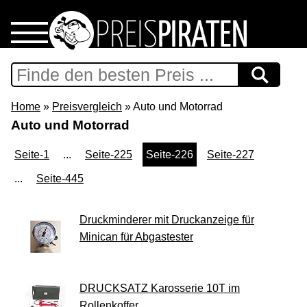
Home
Download
Home
»
Preisvergleich
» Auto und Motorrad
Auto und Motorrad
Preispiraten auf Facebook
Seite-1
...
Seite-225
Seite-226
Seite-227
Support & Newsletter
...
Seite-445
Presse
Druckminderer mit Druckanzeige für
Minican für Abgastester
Datenschutz
Impressum
DRUCKSATZ Karosserie 10T im
Rollenkoffer