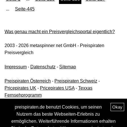
...
Seite-445
Was genau macht ein Preisvergleichsportal eigentlich?
2003 - 2026 metaspinner net GmbH - Preispiraten
Preisvergleich
Impressum
-
Datenschutz
-
Sitemap
Preispiraten Österreich
-
Preispiraten Schweiz
-
Pricepirates UK
-
Pricepirates USA
-
Texxas
Fernsehprogramm
preispiraten.de benutzt Cookies, um seinen
Okay
Nutzern das beste Webseiten-Erlebnis zu
ermöglichen. Weiterführende Informationen erhalten