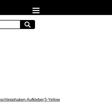
Home
Download
Preispiraten auf Facebook
Support & Newsletter
Presse
Datenschutz
Impressum
schlepphaken-Aufkleber,5-Yellow