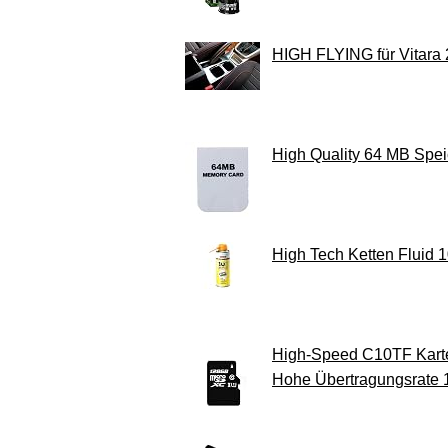
HIGH FLYING für Vitara 
High Quality 64 MB Spei
High Tech Ketten Fluid 
High-Speed C10TF Karte 
Hohe Übertragungsrate