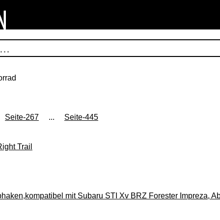
orrad
Seite-267
...
Seite-445
ght Trail
aken,kompatibel mit Subaru STI Xv BRZ Forester Impreza, Ab