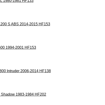
50 L 1980-1981 HF133
er 1200 S ABS 2014-2015 HF153
r 600 1994-2001 HF153
 C800 Intruder 2006-2014 HF138
0 C Shadow 1983-1984 HF202