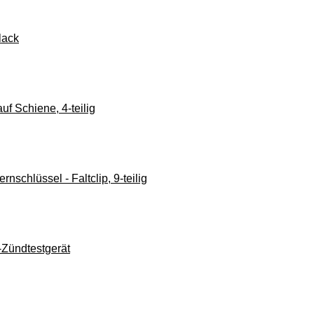
lack
uf Schiene, 4-teilig
nschlüssel - Faltclip, 9-teilig
-Zündtestgerät