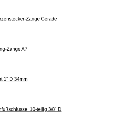
rzenstecker-Zange Gerade
ing-Zange A7
et 1" D 34mm
ußschlüssel 10-teilig 3/8" D