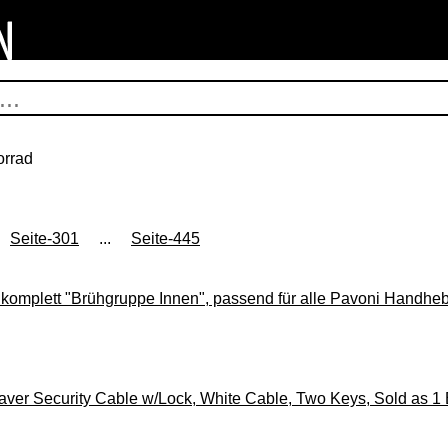
orrad
Seite-301
...
Seite-445
komplett "Brühgruppe Innen", passend für alle Pavoni Handheb
ver Security Cable w/Lock, White Cable, Two Keys, Sold as 1