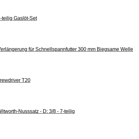
teilig Gaslöt-Set
Verlängerung für Schnellspannfutter 300 mm Biegsame Welle
rewdriver T20
tworth-Nusssatz - D: 3/8 - 7-teilig