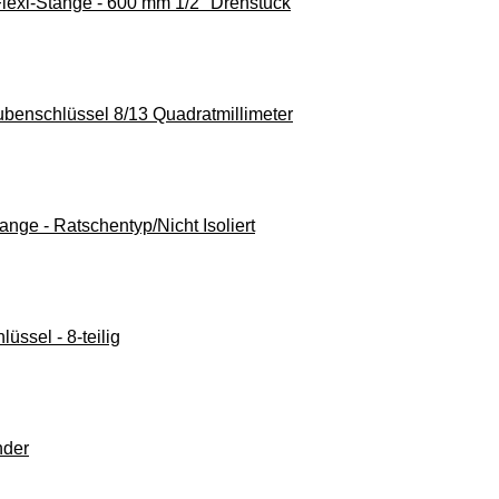
lexi-Stange - 600 mm 1/2" Drehstück
benschlüssel 8/13 Quadratmillimeter
nge - Ratschentyp/Nicht Isoliert
üssel - 8-teilig
nder