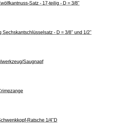
ölfkantnuss-Satz - 17-teilig - D = 3/8"
g Sechskantschlüsselsatz - D = 3/8" und 1/2"
ulwerkzeug/Saugnapf
Crimpzange
Schwenkkopf-Ratsche 1/4"D